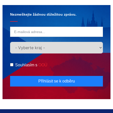
Nezmeškejte žádnou důležitou zprávu.
Souhlasím s
OOÚ
Přihlásit se k odběru