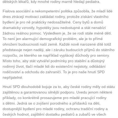
dětských lékařů, kdy mnohé rodiny marně hledají pediatra.
Fialova asociální a nekompetentní politika způsobila, že mladí lidé
dnes ztrácejí motivaci zakládat rodiny, protože získání vlastního
bydlení je pro ně prakticky nedosažitelné. Ceny bytů a domů
dramaticky vzrostly, hypotéky jsou nedostupné a stát nenabízí
žádnou reálnou pomoc. Výsledkem je, že se rodí stále méně dětí.
To není jen alarmující demografický problém, ale je to přímé
ohrožení budoucnosti naší země. Každé nově narozené dítě totiž
představuje nejen naději, ale i záruku budoucích příjmů do státního
rozpočtu, ze kterého se například vyplácejí důchody pro seniory.
Místo toho, aby stát vytvářel podmínky pro stabilní a důstojný
rodinný život, tlačí mladé lidi do existenční nejistoty, odkládání
rodičovství a odchodu do zahraničí. To je pro naše hnutí SPD
nepřijatelné.
Hnutí SPD dlouhodobě bojuje za to, aby české rodiny měly od státu
zajištěnou a garantovanou silnější podporu. Uvedu jenom některé
příklady, co konkrétně prosazujeme pro mladé pracující rodiny
s dětmi. Jedná se o zvýšení porodného a přídavků na děti,
dostupnější bydlení pro mladé rodiny, ochranu tradiční rodiny a
českých hodnot, zajištění dostatku pediatrů a zubařů ve všech