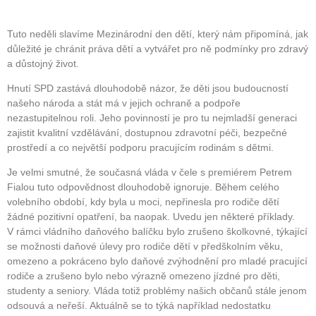
Tuto neděli slavíme Mezinárodní den dětí, který nám připomíná, jak
důležité je chránit práva dětí a vytvářet pro ně podmínky pro zdravý
a důstojný život.
Hnutí SPD zastává dlouhodobě názor, že děti jsou budoucností
našeho národa a stát má v jejich ochraně a podpoře
nezastupitelnou roli. Jeho povinností je pro tu nejmladší generaci
zajistit kvalitní vzdělávání, dostupnou zdravotní péči, bezpečné
prostředí a co největší podporu pracujícím rodinám s dětmi.
Je velmi smutné, že současná vláda v čele s premiérem Petrem
Fialou tuto odpovědnost dlouhodobě ignoruje. Během celého
volebního období, kdy byla u moci, nepřinesla pro rodiče dětí
žádné pozitivní opatření, ba naopak. Uvedu jen některé příklady.
V rámci vládního daňového balíčku bylo zrušeno školkovné, týkající
se možnosti daňové úlevy pro rodiče dětí v předškolním věku,
omezeno a pokráceno bylo daňové zvýhodnění pro mladé pracující
rodiče a zrušeno bylo nebo výrazně omezeno jízdné pro děti,
studenty a seniory. Vláda totiž problémy našich občanů stále jenom
odsouvá a neřeší. Aktuálně se to týká například nedostatku