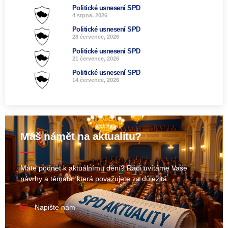
Politické usnesení SPD
4 srpna, 2026
Politické usnesení SPD
28 července, 2026
Politické usnesení SPD
21 července, 2026
Politické usnesení SPD
14 července, 2026
Máš námět na aktualitu?
Máte podnět k aktuálnímu dění? Rádi uvítáme Vaše
návrhy a témata, která považujete za důležitá.
Napište nám