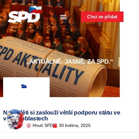
Chci se přidat
„AKTUÁLNĚ. JASNĚ. ZA SPD.“
Naše děti si zaslouží větší podporu státu ve
všech oblastech
Hnutí SPD
30 května, 2025