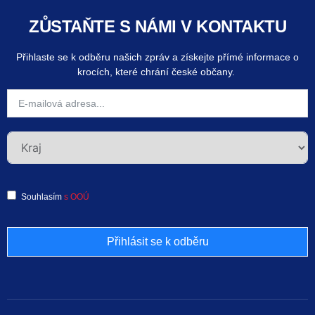
ZŮSTAŇTE S NÁMI V KONTAKTU
Přihlaste se k odběru našich zpráv a získejte přímé informace o
krocích, které chrání české občany.
Souhlasím
s OOÚ
Přihlásit se k odběru