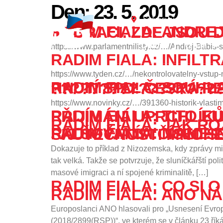
Den:
23. 5. 2019
content
Sněmovní 4, 118 26 Prah
RADIM FIALA: ANDREJ BABIŠ VE SKUTEČNOSTI NĚKOLIKRÁT PODPOŘIL 
Domů
O nás
https://www.parlamentnilisty.cz/…/Andrej-Babis-
RADIM FIALA: INFILT
https://www.tyden.cz/…/nekontrolovatelny-vstu
RADIM FIALA: SOUHLASÍTE? POKUD ANO, VOLTE V PÁTEK ČI V SOBOTU HNUTÍ SPD! ČESKÁ REP
https://www.novinky.cz/…/391360-historik-vlast
RADIM FIALA: TITO EUROPOSLANCI HLASOVALI PRO „PŘESÍDLOVÁNÍ A PŘIJÍMÁNÍ UPRC
RADIM FIALA: JAK R
RADIM FIALA: MÁME ZDE PŘÍMÝ DŮKAZ, ŽE POLITICI SE SNAŽÍ FALŠOVÁNÍM ČÍSEL SNIŽOVAT KRIMINALITU IMIGRANTŮ,
Dokazuje to příklad z Nizozemska, kdy zprávy mini
tak velká. Takže se potvrzuje, že sluníčkářští po
masové imigraci a ní spojené kriminalitě, […]
RADIM FIALA: CO SI 
RADIM FIALA: ANO NÁ
Europoslanci ANO hlasovali pro „Usnesení Evrop
(2018/2899(RSP))“, ve kterém se v článku 23 řík