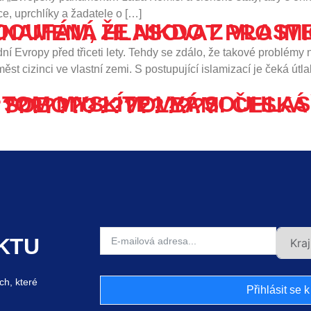
ce, uprchlíky a žadatele o […]
 VLASTENCŮ NEBUDE SEDĚT DOMA. SEDĚT DOMA ZNAMENÁ 
ní Evropy před třiceti lety. Tehdy se zdálo, že takové problémy
ěst cizinci ve vlastní zemi. S postupující islamizací je čeká ú
 V SOBOTU K VOLBÁM! ČESKÁ REPUBLIKA NA 1. MÍSTĚ! ????????????????????????????
KTU
ch, které
Přihlásit se 