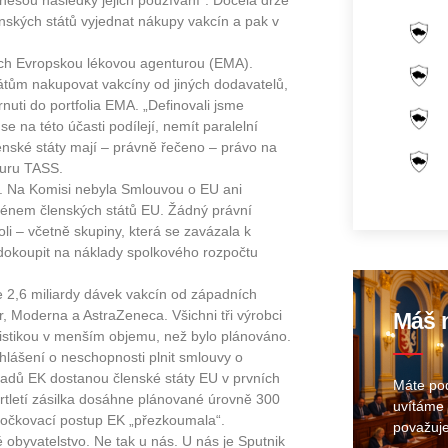
nesou následky jejich používání“. Docela drzé
nských států vyjednat nákupy vakcín a pak v
ých Evropskou lékovou agenturou (EMA).
átům nakupovat vakcíny od jiných dodavatelů,
nuti do portfolia EMA. „Definovali jsme
e na této účasti podílejí, nemít paralelní
lenské státy mají – právně řečeno – právo na
turu TASS.
. Na Komisi nebyla Smlouvou o EU ani
nem členských států EU. Žádný právní
i – včetně skupiny, která se zavázala k
dokoupit na náklady spolkového rozpočtu
2,6 miliardy dávek vakcín od západních
er, Moderna a AstraZeneca. Všichni tři výrobci
Máš n
ogistikou v menším objemu, než bylo plánováno.
hlášení o neschopnosti plnit smlouvy o
dhadů EK dostanou členské státy EU v prvních
Máte pod
rtletí zásilka dosáhne plánované úrovně 300
uvítáme 
ní očkovací postup EK „přezkoumala“.
považuje
é obyvatelstvo. Ne tak u nás. U nás je Sputnik