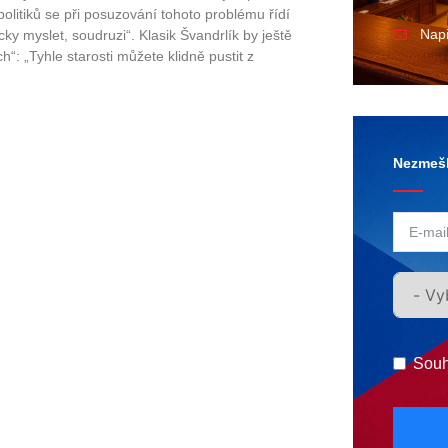
litiků se při posuzování tohoto problému řídí
Nap
ky myslet, soudruzi“. Klasik Švandrlík by ještě
: „Tyhle starosti můžete klidně pustit z
Nezmešk
Souh