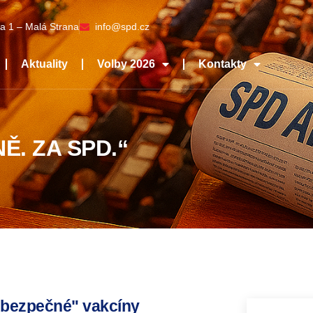
a 1 – Malá Strana
info@spd.cz
Aktuality
Volby 2026
Kontakty
Ě. ZA SPD.“
nebezpečné" vakcíny