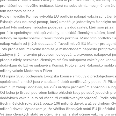
pořizování ruských nebo čínských vakcín proti koronaviru, ale samy po
prohlášení od mluvčího instituce, která na sebe strhla moc jménem čle
tom naprosto selhala.
Podle mluvčího Komise vytvořila EU portfolio nákupů vakcín schválen
Existuje však nouzový postup, který umožňuje jednotlivým členským st
pokud tyto smlouvy nebudou podepsány s dodavateli, kteří jsou již zahr
portfolio společných nákupů vakcíny; to ukládá členským státům, které s
dohody se společnostmi v rámci tohoto portfolia. Mimo toto portfolio č
nákup vakcín od jiných dodavatelů, “uvedl mluvčí EU Mamer pro agen
Toto prohlášení mluvčího Komise je mimochodem naprosto protiprávní
žádným jiným právním předpisem delegována pravomoc nakupovat jmé
předpis nikdy nezakázal členským státům nakupovat vakcíny od kohokol
dodávkám do EU ve smlouvě s Komisí. Proto si také Rakousko mohlo 
miliony vakcín Moderna a Pfizer.
Od srpna 2020 podepsala Evropská komise smlouvy o předobjednávce 
společností, z nichž jsou v současné době certifikovány pouze tři: Pfiz
vakcín již zahájili dodávky, ale kvůli určitým problémům s výrobou a l
Od ledna je Brusel podroben kritice ohledně řady po sobě jdoucích pro
dodávkách vakcín, a to od všech tří certifikovaných výrobců. Podle o
třech měsících roku 2021 pouze 106 milionů dávek a až ve druhém čtv
milionů dávek. Výsledkem je, že většina členských států EU již oficiál
Většina členských států se očividně snaží získat účinné vakcíny pro sv