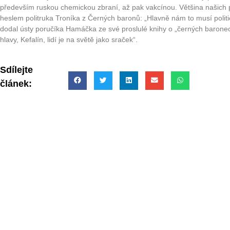
především ruskou chemickou zbraní, až pak vakcínou. Většina našich po
heslem politruka Troníka z Černých baronů: „Hlavně nám to musí politic
dodal ústy poručíka Hamáčka ze své proslulé knihy o „černých baronech“
hlavy, Kefalín, lidí je na světě jako sraček“.
Sdílejte
článek: