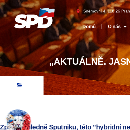
Sněmovní 4, 118 26 Prah
Domů
O nás
„AKTUÁLNĚ. JASN
Zprávy ohledně Sputniku, této "hybridní 