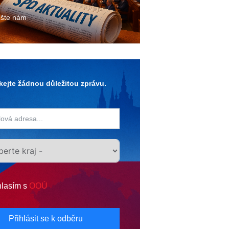
ište nám
ejte žádnou důležitou zprávu.
lasím s
OOÚ
Přihlásit se k odběru