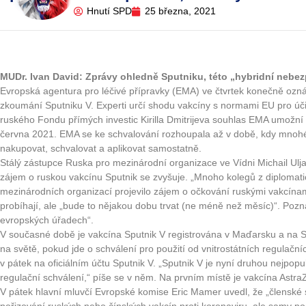
Hnutí SPD
25 března, 2021
MUDr. Ivan David: Zprávy ohledně Sputniku, této „hybridní nebe
Evropská agentura pro léčivé přípravky (EMA) ve čtvrtek konečně oznám
zkoumání Sputniku V. Experti určí shodu vakcíny s normami EU pro úči
ruského Fondu přímých investic Kirilla Dmitrijeva souhlas EMA umožn
června 2021. EMA se ke schvalování rozhoupala až v době, kdy mnohé 
nakupovat, schvalovat a aplikovat samostatně.
Stálý zástupce Ruska pro mezinárodní organizace ve Vídni Michail Ulj
zájem o ruskou vakcínu Sputnik se zvyšuje. „Mnoho kolegů z diplomatic
mezinárodních organizací projevilo zájem o očkování ruskými vakcínami
probíhají, ale „bude to nějakou dobu trvat (ne méně než měsíc)“. Poz
evropských úřadech“.
V současné době je vakcína Sputnik V registrována v Maďarsku a na 
na světě, pokud jde o schválení pro použití od vnitrostátních regulačn
v pátek na oficiálním účtu Sputnik V. „Sputnik V je nyní druhou nejpop
regulační schválení,“ píše se v něm. Na prvním místě je vakcína Astra
V pátek hlavní mluvčí Evropské komise Eric Mamer uvedl, že „členské