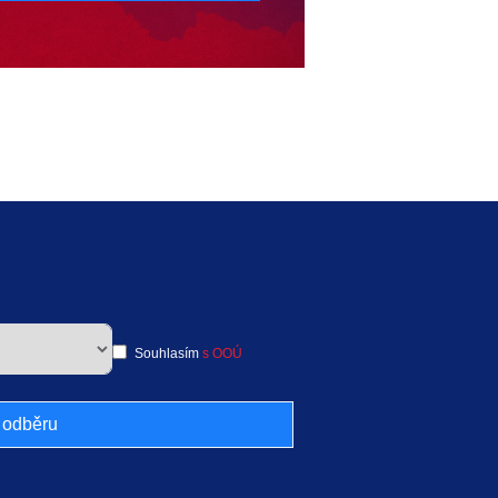
Souhlasím
s OOÚ
k odběru