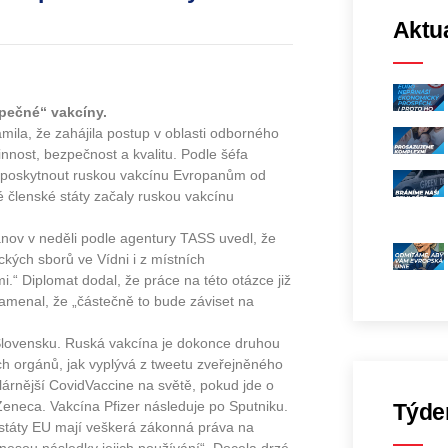
Aktua
zpečné“ vakcíny.
ila, že zahájila postup v oblasti odborného
nnost, bezpečnost a kvalitu. Podle šéfa
í poskytnout ruskou vakcínu Evropanům od
členské státy začaly ruskou vakcínu
anov v neděli podle agentury TASS uvedl, že
kých sborů ve Vídni i z místních
.“ Diplomat dodal, že práce na této otázce již
namenal, že „částečně to bude záviset na
Slovensku. Ruská vakcína je dokonce druhou
ích orgánů, jak vyplývá z tweetu zveřejněného
ulárnější CovidVaccine na světě, pokud jde o
Zeneca. Vakcína Pfizer následuje po Sputniku.
Týde
 státy EU mají veškerá zákonná práva na