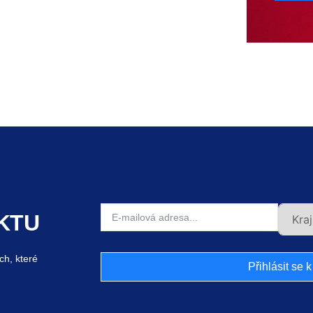
KTU
ch, které
Přihlásit se 