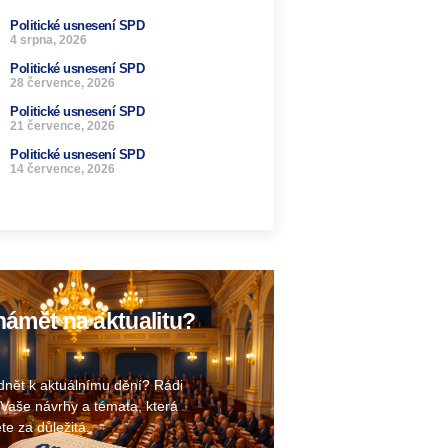
Politické usnesení SPD
4 srpna, 2026
Politické usnesení SPD
28 července, 2026
Politické usnesení SPD
21 července, 2026
Politické usnesení SPD
14 července, 2026
ámět na aktualitu?
nět k aktuálnímu dění? Rádi
Vaše návrhy a témata, která
te za důležitá.