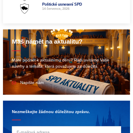
Politické usnesení SPD
14 července, 2026
Máš námět na aktualitu?
Máte podnět k aktuálnímu dění? Rádi uvítáme Vaše
návrhy a témata, která považujete za důležitá.
Napište nám
Nezmeškejte žádnou důležitou zprávu.