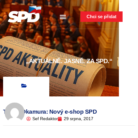
Chci se přidat
„AKTUÁLNĚ. JASNĚ. ZA SPD.“
Tomio Okamura: Nový e-shop SPD
Sef Redaktor
29 srpna, 2017