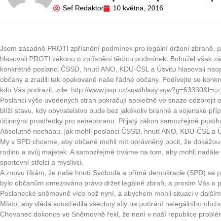
Sef Redaktor
10 května, 2016
Jsem zásadně PROTI zpřísnění podmínek pro legální držení zbraně, p
hlasovali PROTI zákonu o zpřísnění těchto podmínek. Bohužel však zák
konkrétně poslanci ČSSD, hnutí ANO, KDU-ČSL a Úsvitu hlasovali na
občany a zradili tak opakovaně naše řádné občany. Podívejte se konkr
kdo Vás podrazil, zde: http://www.psp.cz/sqw/hlasy.sqw?g=63330&l=cz
Poslanci výše uvedených stran pokračují společně ve snaze odzbrojit o
blíží stavu, kdy obyvatelstvo bude bez jakékoliv branné a vojenské př
účinnými prostředky pro sebeobranu. Přijatý zákon samozřejmě postihuj
Absolutně nechápu, jak mohli poslanci ČSSD, hnutí ANO, KDU-ČSL a Ús
My v SPD chceme, aby občané mohli mít oprávněný pocit, že dokážou v 
rodinu a svůj majetek. A samozřejmě trváme na tom, aby mohli nadále 
sportovní střelci a myslivci.
A znovu říkám, že naše hnutí Svoboda a přímá demokracie (SPD) se p
bylo občanům omezováno právo držet legálně zbraň, a prosím Vás o p
Poslanecké sněmovně více než nyní, a abychom mohli situaci v dalším
Místo, aby vláda soustředila všechny síly na potírání nelegálního obch
Chovanec dokonce ve Sněmovně řekl, že není v naší republice problém 