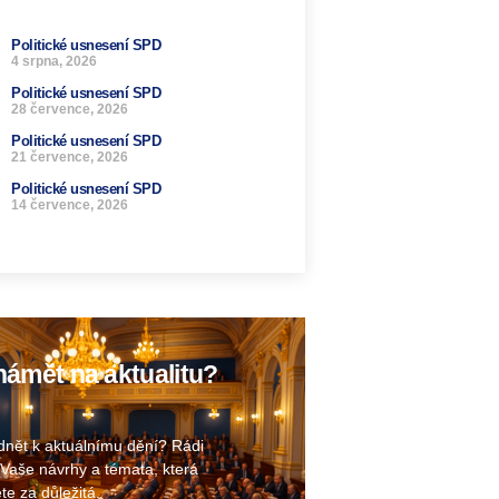
Politické usnesení SPD
4 srpna, 2026
Politické usnesení SPD
28 července, 2026
Politické usnesení SPD
21 července, 2026
Politické usnesení SPD
14 července, 2026
ámět na aktualitu?
nět k aktuálnímu dění? Rádi
Vaše návrhy a témata, která
te za důležitá.