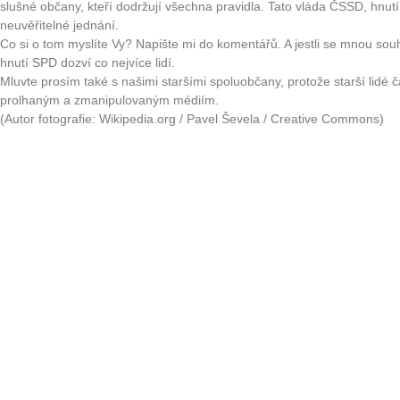
slušné občany, kteří dodržují všechna pravidla. Tato vláda ČSSD, hnu
neuvěřitelné jednání.
Co si o tom myslíte Vy? Napište mi do komentářů. A jestli se mnou souh
hnutí SPD dozví co nejvíce lidí.
Mluvte prosím také s našimi staršími spoluobčany, protože starší lidé č
prolhaným a zmanipulovaným médiím.
(Autor fotografie: Wikipedia.org / Pavel Ševela / Creative Commons)