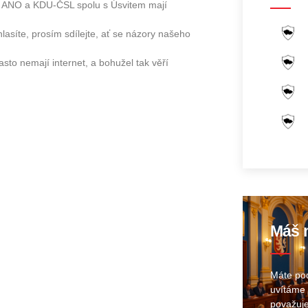
tí ANO a KDU-ČSL spolu s Úsvitem mají
lasíte, prosím sdílejte, ať se názory našeho
asto nemají internet, a bohužel tak věří
Máš n
Máte pod
uvítáme 
považuje