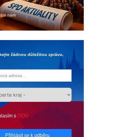
ište nám
ejte žádnou důležitou zprávu.
lasím s
OOÚ
Přihlásit se k odběru