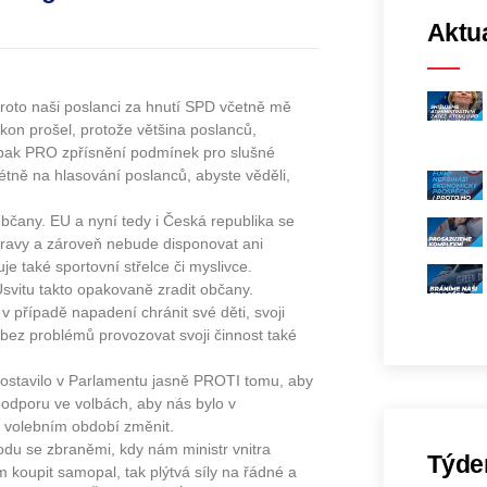
Aktua
roto naši poslanci za hnutí SPD včetně mě
on prošel, protože většina poslanců,
opak PRO zpřísnění podmínek pro slušné
étně na hlasování poslanců, abyste věděli,
bčany. EU a nyní tedy i Česká republika se
ípravy a zároveň nebude disponovat ani
e také sportovní střelce či myslivce.
vitu takto opakovaně zradit občany.
případě napadení chránit své děti, svoji
bez problémů provozovat svoji činnost také
ostavilo v Parlamentu jasně PROTI tomu, aby
odporu ve volbách, aby nás bylo v
 volebním období změnit.
odu se zbraněmi, kdy nám ministr vnitra
Týde
koupit samopal, tak plýtvá síly na řádné a