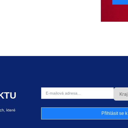
KTU
ch, které
Přihlásit se 