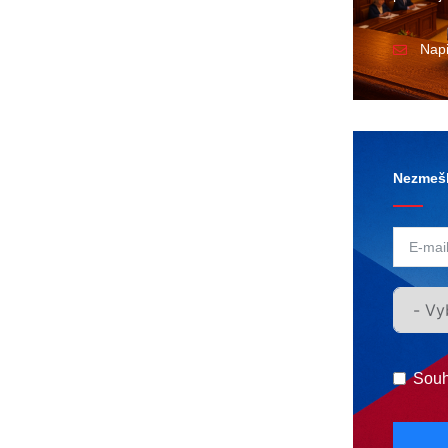
Nap
Nezmešk
Souh