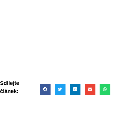
Sdílejte
článek: