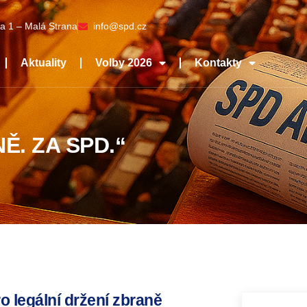
a 1 – Malá Strana
info@spd.cz
Aktuality
Volby 2026
Kontakty
Ě. ZA SPD.“
 legální držení zbraně