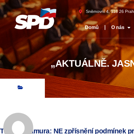
Sněmovní 4, 118 26 Prah
Domů
O nás
„AKTUÁLNĚ. JASN
Tomio Okamura: NE zpřísnění podmínek pro