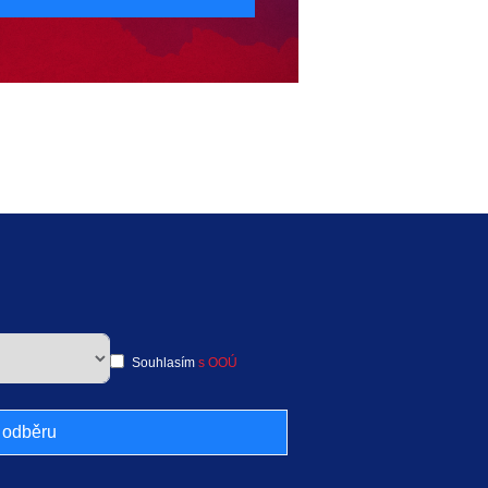
Souhlasím
s OOÚ
k odběru