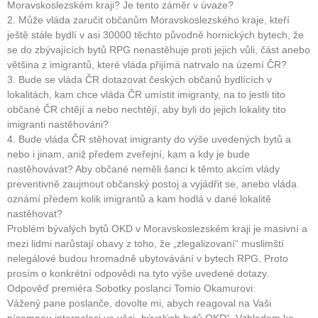
Moravskoslezském kraji? Je tento záměr v úvaze?
2. Může vláda zaručit občanům Moravskoslezského kraje, kteří
ještě stále bydlí v asi 30000 těchto původně hornických bytech, že
se do zbývajících bytů RPG nenastěhuje proti jejich vůli, část anebo
většina z imigrantů, které vláda přijímá natrvalo na území ČR?
3. Bude se vláda ČR dotazovat českých občanů bydlících v
lokalitách, kam chce vláda ČR umístit imigranty, na to jestli tito
občané ČR chtějí a nebo nechtějí, aby byli do jejich lokality tito
imigranti nastěhováni?
4. Bude vláda ČR stěhovat imigranty do výše uvedených bytů a
nebo i jinam, aniž předem zveřejní, kam a kdy je bude
nastěhovávat? Aby občané neměli šanci k těmto akcím vlády
preventivně zaujmout občanský postoj a vyjádřit se, anebo vláda
oznámí předem kolik imigrantů a kam hodlá v dané lokalitě
nastěhovat?
Problém bývalých bytů OKD v Moravskoslezském kraji je masivní a
mezi lidmi narůstají obavy z toho, že „zlegalizovaní“ muslimští
nelegálové budou hromadně ubytovávání v bytech RPG. Proto
prosím o konkrétní odpovědi na tyto výše uvedené dotazy.
Odpověď premiéra Sobotky poslanci Tomio Okamurovi:
Vážený pane poslanče, dovolte mi, abych reagoval na Vaši
písemnou interpelaci ve věci „bývalých bytů OKD“. Vzhledem ke