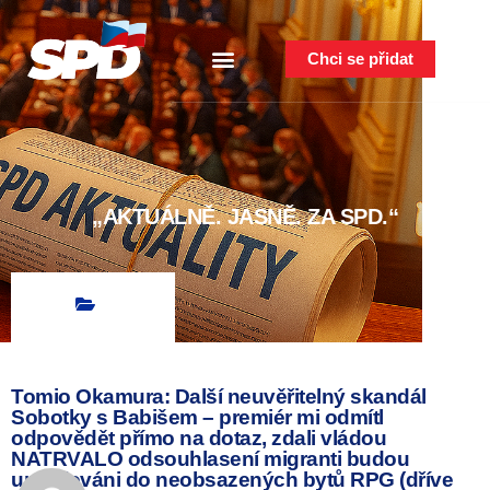
Chci se přidat
„AKTUÁLNĚ. JASNĚ. ZA SPD.“
Tomio Okamura: Další neuvěřitelný skandál
Sobotky s Babišem – premiér mi odmítl
odpovědět přímo na dotaz, zdali vládou
NATRVALO odsouhlasení migranti budou
umisťováni do neobsazených bytů RPG (dříve