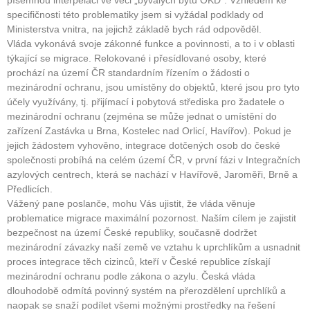
specifičnosti této problematiky jsem si vyžádal podklady od
Ministerstva vnitra, na jejichž základě bych rád odpověděl.
Vláda vykonává svoje zákonné funkce a povinnosti, a to i v oblasti
týkající se migrace. Relokované i přesídlované osoby, které
prochází na území ČR standardním řízením o žádosti o
mezinárodní ochranu, jsou umístěny do objektů, které jsou pro tyto
účely využívány, tj. přijímací i pobytová střediska pro žadatele o
mezinárodní ochranu (zejména se může jednat o umístění do
zařízení Zastávka u Brna, Kostelec nad Orlicí, Havířov). Pokud je
jejich žádostem vyhověno, integrace dotčených osob do české
společnosti probíhá na celém území ČR, v první fázi v Integračních
azylových centrech, která se nachází v Havířově, Jaroměři, Brně a
Předlicích.
Vážený pane poslanče, mohu Vás ujistit, že vláda věnuje
problematice migrace maximální pozornost. Naším cílem je zajistit
bezpečnost na území České republiky, současně dodržet
mezinárodní závazky naší země ve vztahu k uprchlíkům a usnadnit
proces integrace těch cizinců, kteří v České republice získají
mezinárodní ochranu podle zákona o azylu. Česká vláda
dlouhodobě odmítá povinný systém na přerozdělení uprchlíků a
naopak se snaží podílet všemi možnými prostředky na řešení