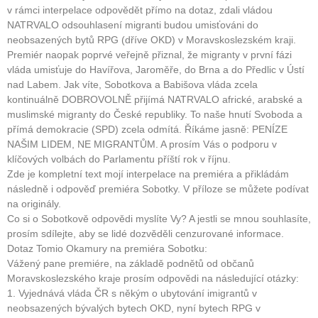
v rámci interpelace odpovědět přímo na dotaz, zdali vládou
NATRVALO odsouhlasení migranti budou umisťováni do
neobsazených bytů RPG (dříve OKD) v Moravskoslezském kraji.
Premiér naopak poprvé veřejně přiznal, že migranty v první fázi
vláda umisťuje do Havířova, Jaroměře, do Brna a do Předlic v Ústí
nad Labem. Jak víte, Sobotkova a Babišova vláda zcela
kontinuálně DOBROVOLNĚ přijímá NATRVALO africké, arabské a
muslimské migranty do České republiky. To naše hnutí Svoboda a
přímá demokracie (SPD) zcela odmítá. Říkáme jasně: PENÍZE
NAŠIM LIDEM, NE MIGRANTŮM. A prosím Vás o podporu v
klíčových volbách do Parlamentu příští rok v říjnu.
Zde je kompletní text mojí interpelace na premiéra a přikládám
následně i odpověď premiéra Sobotky. V příloze se můžete podívat
na originály.
Co si o Sobotkově odpovědi myslíte Vy? A jestli se mnou souhlasíte,
prosím sdílejte, aby se lidé dozvěděli cenzurované informace.
Dotaz Tomio Okamury na premiéra Sobotku:
Vážený pane premiére, na základě podnětů od občanů
Moravskoslezského kraje prosím odpovědi na následující otázky:
1. Vyjednává vláda ČR s někým o ubytování imigrantů v
neobsazených bývalých bytech OKD, nyní bytech RPG v