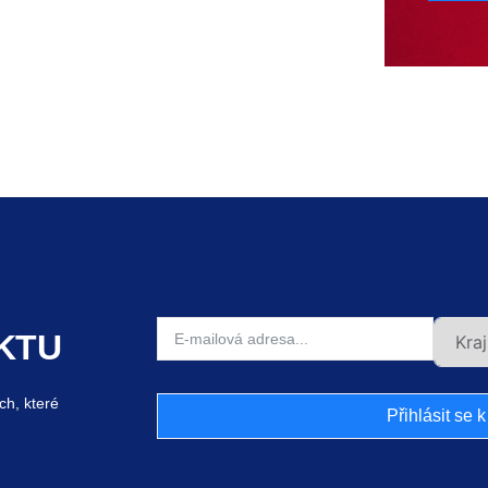
KTU
ch, které
Přihlásit se 