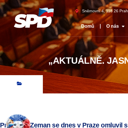
Sněmovní 4, 118 26 Prah
Domů
O nás
„AKTUÁLNĚ. JASN
Prezident Zeman se dnes v Praze omluvil 