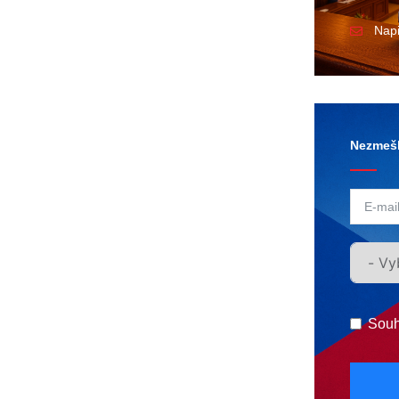
Nap
Nezmešk
Souh