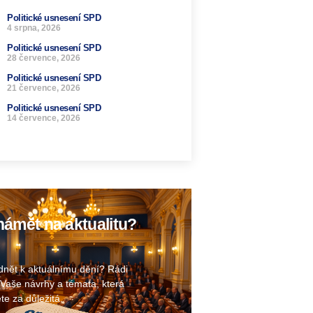
Politické usnesení SPD
4 srpna, 2026
Politické usnesení SPD
28 července, 2026
Politické usnesení SPD
21 července, 2026
Politické usnesení SPD
14 července, 2026
ámět na aktualitu?
nět k aktuálnímu dění? Rádi
Vaše návrhy a témata, která
te za důležitá.