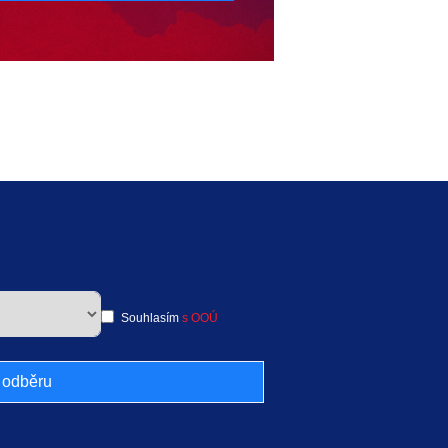
Souhlasím
s OOÚ
k odběru