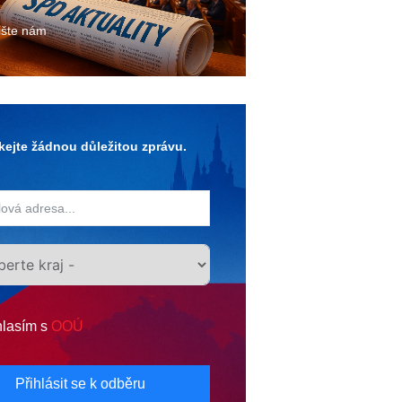
ište nám
ejte žádnou důležitou zprávu.
lasím s
OOÚ
Přihlásit se k odběru