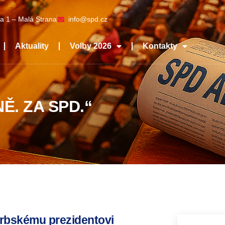
a 1 – Malá Strana
info@spd.cz
Aktuality
Volby 2026
Kontakty
Ě. ZA SPD.“
srbskému prezidentovi