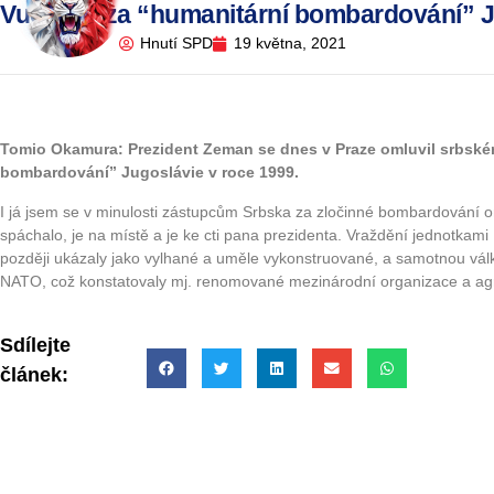
Vučičovi za “humanitární bombardování” J
Hnutí SPD
19 května, 2021
Tomio Okamura: Prezident Zeman se dnes v Praze omluvil srbském
bombardování” Jugoslávie v roce 1999.
I já jsem se v minulosti zástupcům Srbska za zločinné bombardování o
spáchalo, je na místě a je ke cti pana prezidenta. Vraždění jednotka
později ukázaly jako vylhané a uměle vykonstruované, a samotnou vál
NATO, což konstatovaly mj. renomované mezinárodní organizace a agr
Sdílejte
článek: