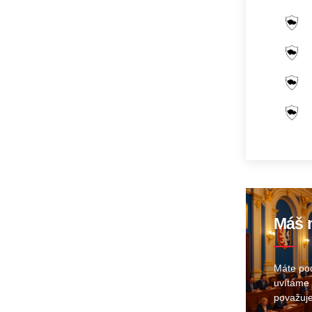
Máš n
Máte pod
uvítáme 
považuje