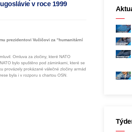
ugoslávie v roce 1999
Aktua
u prezidentovi Vučičovi za “humanitární
mluvil. Omluva za zločiny, které NATO
mi NATO bylo spuštěno pod záminkami, které se
ku provázely prokázané válečné zločiny armád
ese byla i v rozporu s chartou OSN.
Týde