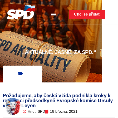
Chci se přidat
„AKTUÁLNĚ. JASNĚ. ZA SPD.“
Požadujeme, aby česká vláda podnikla kroky k
rezignaci předsedkyně Evropské komise Ursuly
von der Leyen
Hnutí SPD
18 března, 2021