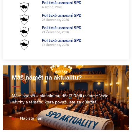
Politické usnesení SPD
4 srpna, 2026
Politické usnesení SPD
28 července, 2026
Politické usnesení SPD
21 července, 2026
Politické usnesení SPD
14 července, 2026
Máš námět na aktualitu?
Máte podnět k aktuálnímu dění? Rádi uvítáme Vaše
návrhy a témata, která považujete za důležitá.
Napište nám