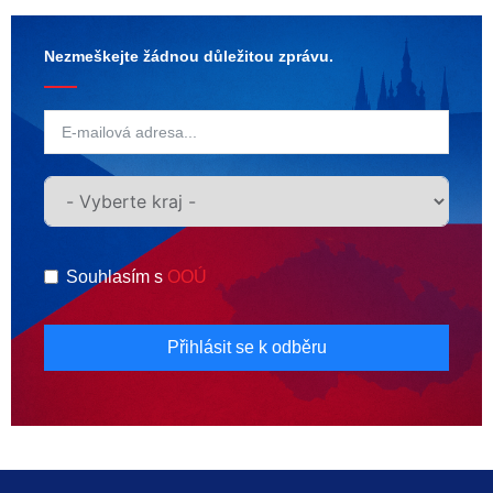
Nezmeškejte žádnou důležitou zprávu.
Souhlasím s
OOÚ
Přihlásit se k odběru