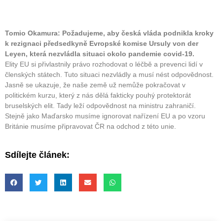
Tomio Okamura: Požadujeme, aby česká vláda podnikla kroky
k rezignaci předsedkyně Evropské komise Ursuly von der
Leyen, která nezvládla situaci okolo pandemie covid-19.
Elity EU si přivlastnily právo rozhodovat o léčbě a prevenci lidí v
členských státech. Tuto situaci nezvládly a musí nést odpovědnost.
Jasně se ukazuje, že naše země už nemůže pokračovat v
politickém kurzu, který z nás dělá fakticky pouhý protektorát
bruselských elit. Tady leží odpovědnost na ministru zahraničí.
Stejně jako Maďarsko musíme ignorovat nařízení EU a po vzoru
Británie musíme připravovat ČR na odchod z této unie.
Sdílejte článek: