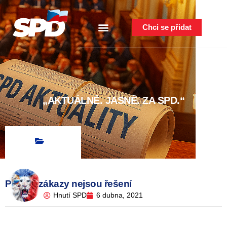
Chci se přidat
„AKTUÁLNĚ. JASNĚ. ZA SPD.“
Plošné zákazy nejsou řešení
Hnutí SPD
6 dubna, 2021