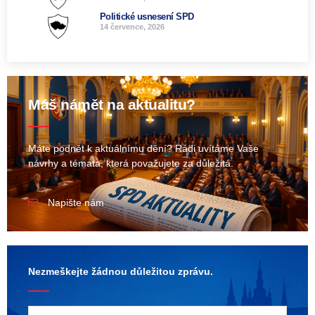
Politické usnesení SPD
14 července, 2026
Máš námět na aktualitu?
Máte podnět k aktuálnímu dění? Rádi uvítáme Vaše
návrhy a témata, která považujete za důležitá.
Napište nám
Nezmeškejte žádnou důležitou zprávu.