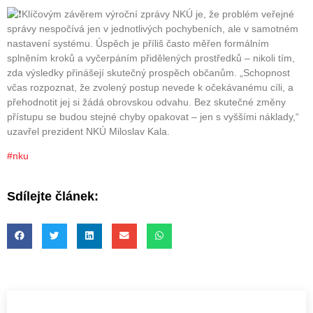
Klíčovým závěrem výroční zprávy NKÚ je, že problém veřejné
správy nespočívá jen v jednotlivých pochybeních, ale v samotném
nastavení systému. Úspěch je příliš často měřen formálním
splněním kroků a vyčerpáním přidělených prostředků – nikoli tím,
zda výsledky přinášejí skutečný prospěch občanům. „Schopnost
včas rozpoznat, že zvolený postup nevede k očekávanému cíli, a
přehodnotit jej si žádá obrovskou odvahu. Bez skutečné změny
přístupu se budou stejné chyby opakovat – jen s vyššími náklady,“
uzavřel prezident NKÚ Miloslav Kala.
#nku
Sdílejte článek: