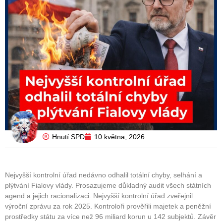
Hnutí SPD
10 května, 2026
Nejvyšší kontrolní úřad nedávno odhalil totální chyby, selhání a
plýtvání Fialovy vlády. Prosazujeme důkladný audit všech státních
agend a jejich racionalizaci. Nejvyšší kontrolní úřad zveřejnil
výroční zprávu za rok 2025. Kontroloři prověřili majetek a peněžní
prostředky státu za více než 96 miliard korun u 142 subjektů. Závěr