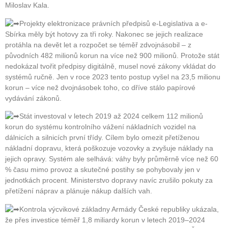
Miloslav Kala.
Projekty elektronizace právních předpisů e-Legislativa a e-
Sbírka měly být hotovy za tři roky. Nakonec se jejich realizace
protáhla na devět let a rozpočet se téměř zdvojnásobil – z
původních 482 milionů korun na více než 900 milionů. Protože stát
nedokázal tvořit předpisy digitálně, musel nové zákony vkládat do
systémů ručně. Jen v roce 2023 tento postup vyšel na 23,5 milionu
korun – více než dvojnásobek toho, co dříve stálo papírové
vydávání zákonů.
Stát investoval v letech 2019 až 2024 celkem 112 milionů
korun do systému kontrolního vážení nákladních vozidel na
dálnicích a silnicích první třídy. Cílem bylo omezit přetíženou
nákladní dopravu, která poškozuje vozovky a zvyšuje náklady na
jejich opravy. Systém ale selhává: váhy byly průměrně více než 60
% času mimo provoz a skutečné postihy se pohybovaly jen v
jednotkách procent. Ministerstvo dopravy navíc zrušilo pokuty za
přetížení náprav a plánuje nákup dalších vah.
Kontrola výcvikové základny Armády České republiky ukázala,
že přes investice téměř 1,8 miliardy korun v letech 2019–2024