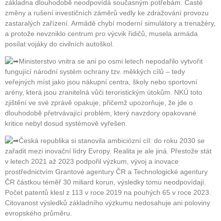
základna dlouhodobě neodpovídá současným potřebám. Časté
změny a rušení investičních záměrů vedly ke zdražování provozu
zastaralých zařízení. Armádě chybí moderní simulátory a trenažéry,
a protože nevzniklo centrum pro výcvik řidičů, musela armáda
posílat vojáky do civilních autoškol.
Ministerstvo vnitra se ani po osmi letech nepodařilo vytvořit
fungující národní systém ochrany tzv. měkkých cílů – tedy
veřejných míst jako jsou nákupní centra, školy nebo sportovní
arény, která jsou zranitelná vůči teroristickým útokům. NKÚ toto
zjištění ve své zprávě opakuje, přičemž upozorňuje, že jde o
dlouhodobě přetrvávající problém, který navzdory opakované
kritice nebyl dosud systémově vyřešen.
Česká republika si stanovila ambiciózní cíl: do roku 2030 se
zařadit mezi inovační lídry Evropy. Realita je ale jiná. Přestože stát
v letech 2021 až 2023 podpořil výzkum, vývoj a inovace
prostřednictvím Grantové agentury ČR a Technologické agentury
ČR částkou téměř 30 miliard korun, výsledky tomu neodpovídají.
Počet patentů klesl z 113 v roce 2019 na pouhých 65 v roce 2023.
Citovanost výsledků základního výzkumu nedosahuje ani poloviny
evropského průměru.