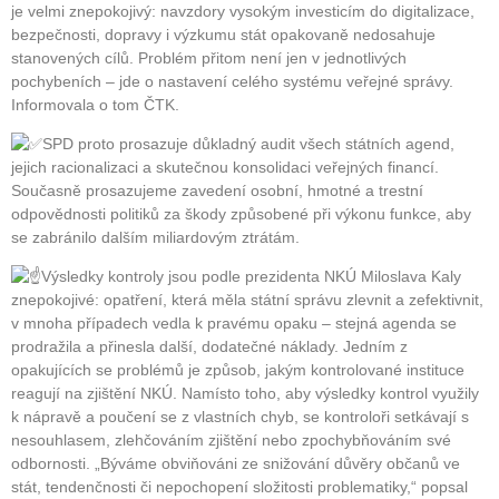
je velmi znepokojivý: navzdory vysokým investicím do digitalizace,
bezpečnosti, dopravy i výzkumu stát opakovaně nedosahuje
stanovených cílů. Problém přitom není jen v jednotlivých
pochybeních – jde o nastavení celého systému veřejné správy.
Informovala o tom ČTK.
SPD proto prosazuje důkladný audit všech státních agend,
jejich racionalizaci a skutečnou konsolidaci veřejných financí.
Současně prosazujeme zavedení osobní, hmotné a trestní
odpovědnosti politiků za škody způsobené při výkonu funkce, aby
se zabránilo dalším miliardovým ztrátám.
Výsledky kontroly jsou podle prezidenta NKÚ Miloslava Kaly
znepokojivé: opatření, která měla státní správu zlevnit a zefektivnit,
v mnoha případech vedla k pravému opaku – stejná agenda se
prodražila a přinesla další, dodatečné náklady. Jedním z
opakujících se problémů je způsob, jakým kontrolované instituce
reagují na zjištění NKÚ. Namísto toho, aby výsledky kontrol využily
k nápravě a poučení se z vlastních chyb, se kontroloři setkávají s
nesouhlasem, zlehčováním zjištění nebo zpochybňováním své
odbornosti. „Býváme obviňováni ze snižování důvěry občanů ve
stát, tendenčnosti či nepochopení složitosti problematiky,“ popsal