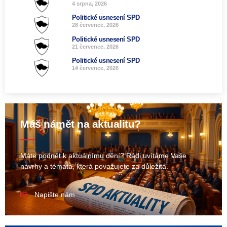
4 srpna, 2026
Politické usnesení SPD
28 července, 2026
Politické usnesení SPD
21 července, 2026
Politické usnesení SPD
14 července, 2026
Máš námět na aktualitu?
Máte podnět k aktuálnímu dění? Rádi uvítáme Vaše
návrhy a témata, která považujete za důležitá.
Napište nám