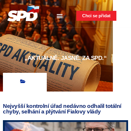
Chci se přidat
„AKTUÁLNĚ. JASNĚ. ZA SPD.“
Nejvyšší kontrolní úřad nedávno odhalil totální
chyby, selhání a plýtvání Fialovy vlády