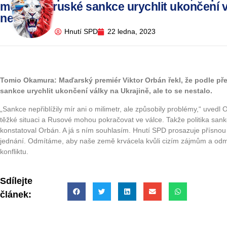
měly protiruské sankce urychlit ukončení vá
nestalo
Hnutí SPD
22 ledna, 2023
Tomio Okamura: Maďarský premiér Viktor Orbán řekl, že podle př
sankce urychlit ukončení války na Ukrajině, ale to se nestalo.
„Sankce nepřiblížily mír ani o milimetr, ale způsobily problémy,“ uvedl 
těžké situaci a Rusové mohou pokračovat ve válce. Takže politika sank
konstatoval Orbán. A já s ním souhlasím. Hnutí SPD prosazuje přísnou 
jednání. Odmítáme, aby naše země krvácela kvůli cizím zájmům a odm
konfliktu.
Sdílejte
článek: