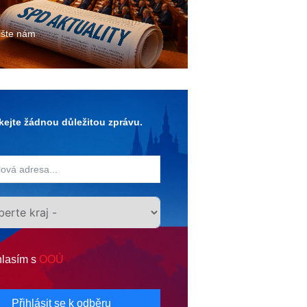
ište nám
ejte žádnou důležitou zprávu.
lasím s
OOÚ
Přihlásit se k odběru