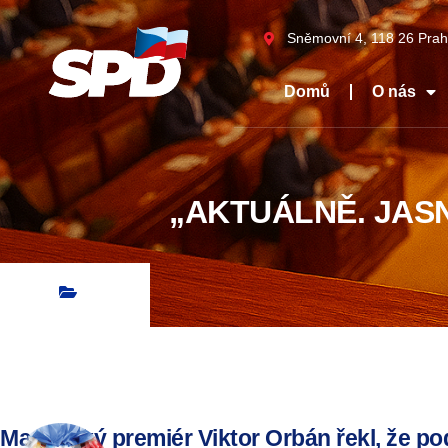
Sněmovní 4, 118 26 Prah
Domů
O nás
„AKTUÁLNĚ. JASN
Maďarský premiér Viktor Orbán řekl, že po