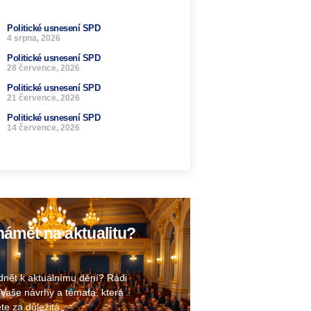
Politické usnesení SPD
4 srpna, 2026
Politické usnesení SPD
28 července, 2026
Politické usnesení SPD
21 července, 2026
Politické usnesení SPD
14 července, 2026
ámět na aktualitu?
nět k aktuálnímu dění? Rádi
Vaše návrhy a témata, která
te za důležitá.