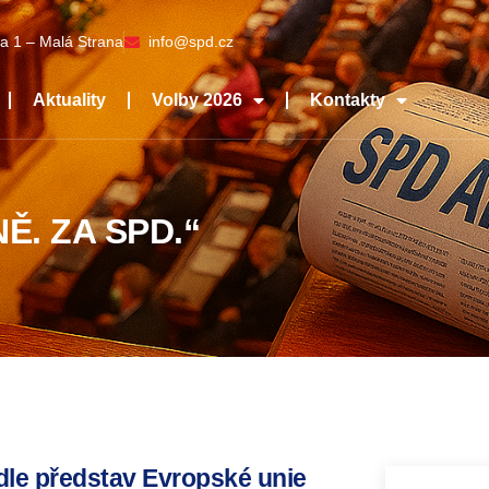
a 1 – Malá Strana
info@spd.cz
Aktuality
Volby 2026
Kontakty
Ě. ZA SPD.“
dle představ Evropské unie