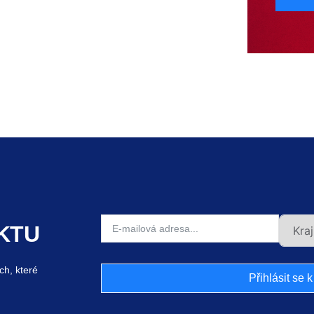
KTU
ch, které
Přihlásit se 