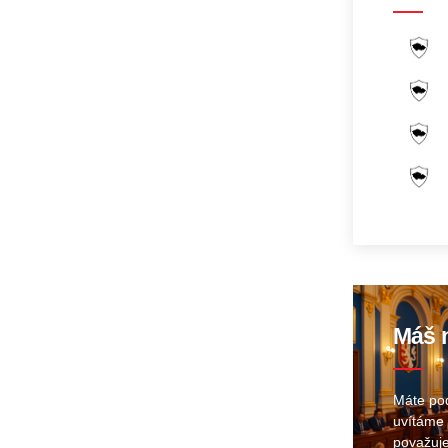
Máš n
Máte pod
uvítáme 
považuje