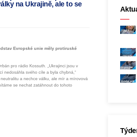
lky na Ukrajině, ale to se
Aktua
edstav Evropské unie měly protiruské
Orbán pro rádio Kossuth. „Ukrajinci jsou v
cí nedosáhla svého cíle a byla chybná,“
neutralitu a nechce válku, ale mír a mírovová
ítáme se nechat zatáhnout do tohoto
Týde