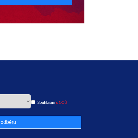
Souhlasím
s OOÚ
k odběru