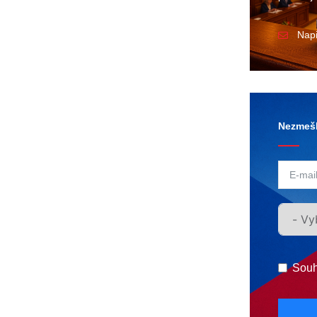
Nap
Nezmešk
Souh