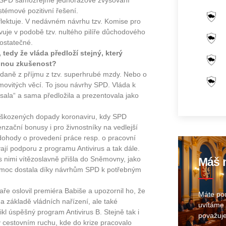
i SPD samozřejmě jednorázově zvyšování
témové pozitivní řešení.
flektuje. V nedávném návrhu tzv. Komise pro
uje v podobě tzv. nultého pilíře důchodového
dostatečné.
 tedy že vláda předloží stejný, který
tejnou zkušenost?
 daně z příjmu z tzv. superhrubé mzdy. Nebo o
movitých věcí. To jsou návrhy SPD. Vláda k
psala“ a sama předložila a prezentovala jako
poškozených dopady koronaviru, kdy SPD
nzační bonusy i pro živnostníky na vedlejší
 dohody o provedení práce resp. o pracovní
vají podporu z programu Antivirus a tak dále.
 s nimi vítězoslavně přišla do Sněmovny, jako
Máš n
pomoc dostala díky návrhům SPD k potřebným
ře oslovil premiéra Babiše a upozornil ho, že
Máte pod
základě vládních nařízení, ale také
uvítáme 
ikl úspěšný program Antivirus B. Stejně tak i
považuje
v cestovním ruchu, kde do krize pracovalo