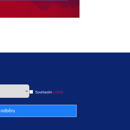
Souhlasím
s OOÚ
k odběru