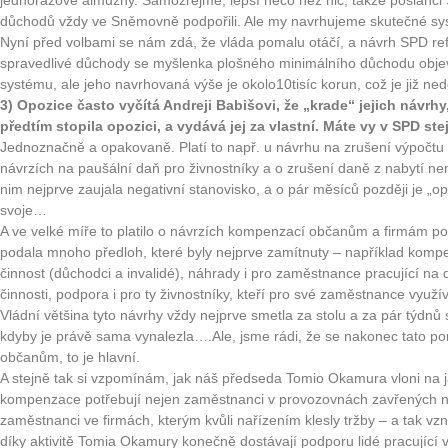
jednorázové almužny. Samozřejmě, lepší něco než nic, takže poslanc
důchodů vždy ve Sněmovně podpořili. Ale my navrhujeme skutečné sys
Nyní před volbami se nám zdá, že vláda pomalu otáčí, a návrh SPD re
spravedlivé důchody se myšlenka plošného minimálního důchodu objev
systému, ale jeho navrhovaná výše je okolo10tisíc korun, což je již ne
3) Opozice často vyčítá Andreji Babišovi, že „krade“ jejich návrhy,
předtím stopila opozici, a vydává jej za vlastní. Máte vy v SPD s
Jednoznačně a opakovaně. Platí to např. u návrhu na zrušení výpočtu
návrzích na paušální daň pro živnostníky a o zrušení daně z nabytí ne
nim nejprve zaujala negativní stanovisko, a o pár měsíců později je „o
svoje…
A ve velké míře to platilo o návrzích kompenzací občanům a firmám 
podala mnoho předloh, které byly nejprve zamítnuty – například kompe
činnost (důchodci a invalidé), náhrady i pro zaměstnance pracující na
činnosti, podpora i pro ty živnostníky, kteří pro své zaměstnance využí
Vládní většina tyto návrhy vždy nejprve smetla za stolu a za pár týdnů
kdyby je právě sama vynalezla….Ale, jsme rádi, že se nakonec tato 
občanům, to je hlavní.
A stejně tak si vzpomínám, jak náš předseda Tomio Okamura vloni na ja
kompenzace potřebují nejen zaměstnanci v provozovnách zavřených na 
zaměstnanci ve firmách, kterým kvůli nařízením klesly tržby – a tak vzn
díky aktivitě Tomia Okamury konečně dostávají podporu lidé pracující 