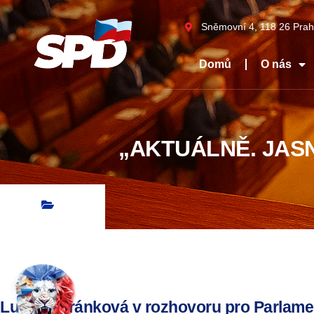
Sněmovní 4, 118 26 Prah
Domů
O nás
„AKTUÁLNĚ. JASN
Lucie Šafránková v rozhovoru pro Parlamen