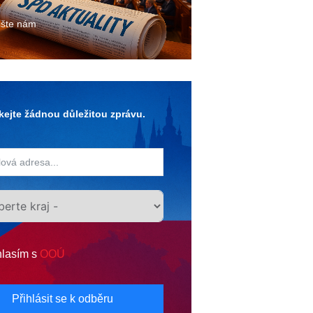
ište nám
ejte žádnou důležitou zprávu.
lasím s
OOÚ
Přihlásit se k odběru