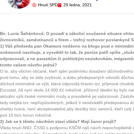
Hnutí SPD
29 ledna, 2021
Bc. Lucie Šafránková: O pozadí a zákulisí současné situace ohl
živnostníků, zaměstnanců a firem – trefný rozhovor poslankyně S
1) Váš předseda pan Okamura nedávno na blogu psal o minimáln
sněmovně navrhuje, a vysvětlil to tak, že peníze patří spíše „slušn
odpracovali, a ne parazitům či politickým neziskovkám, imigrant
tomto vašem návrhu jedná?
O to, aby všichni občané, kteří splní podmínku dosažení důchodového 
proti tomu, aby se dále zvyšoval, a dobu předepsaných odvodů důchodov
důchod minimálně ve výši, která odpovídá hranici tzv. příjmové chudo
Eurostat, čili nyní okolo 14 000 Kč měsíčně, přičemž ideální by bylo 
aktuální výši české minimální mzdy a pravidelně jej valorizovat. Zásl
tedy netýká tzv. nepřizpůsobivých, jelikož ti neodváděli předepsanou 
oheldu nutná, není akceptovatelné,aby desítky tisíc seniorů, kteří celý ž
pod 10 tisíc korun měsíčně.
2) Jak se k těmto návrhům staví vláda? Mají šanci projít?
Vláda hnutí ANO, ČSSD s podporou KSČM náš návrh nepochopitelně o