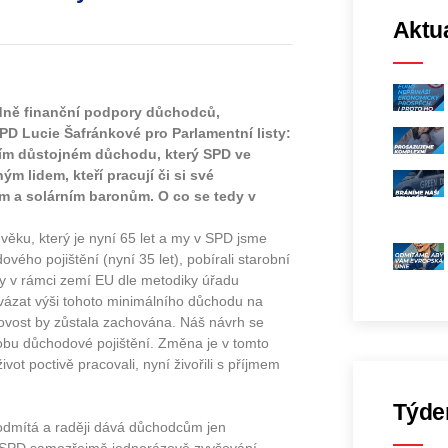
Aktua
edně finanční podpory důchodců,
PD Lucie Šafránkové pro Parlamentní listy:
ím důstojném důchodu, který SPD ve
ým lidem, kteří pracují či si své
ům a solárním baronům. O co se tedy v
věku, který je nyní 65 let a my v SPD jsme
ého pojištění (nyní 35 let), pobírali starobní
by v rámci zemí EU dle metodiky úřadu
navázat výši tohoto minimálního důchodu na
uhovost by zůstala zachována. Náš návrh se
dobu důchodové pojištění. Změna je v tomto
ivot poctivě pracovali, nyní živořili s příjmem
Týde
dmítá a raději dává důchodcům jen