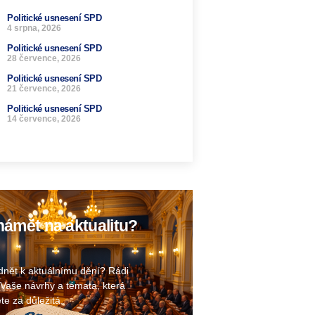
Politické usnesení SPD
4 srpna, 2026
Politické usnesení SPD
28 července, 2026
Politické usnesení SPD
21 července, 2026
Politické usnesení SPD
14 července, 2026
ámět na aktualitu?
nět k aktuálnímu dění? Rádi
Vaše návrhy a témata, která
te za důležitá.