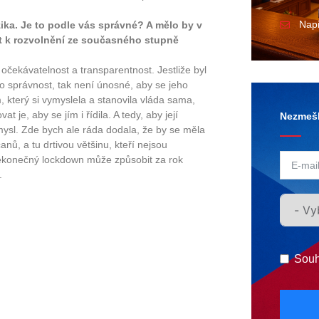
Nap
ka. Je to podle vás správné? A mělo by v
jít k rozvolnění ze současného stupně
čekávatelnost a transparentnost. Jestliže byl
o správnost, tak není únosné, aby se jeho
 který si vymyslela a stanovila vláda sama,
je, aby se jím i řídila. A tedy, aby její
Nezmešk
ysl. Zde bych ale ráda dodala, že by se měla
nů, a tu drtivou většinu, kteří nejsou
 nekonečný lockdown může způsobit za rok
.
Souh