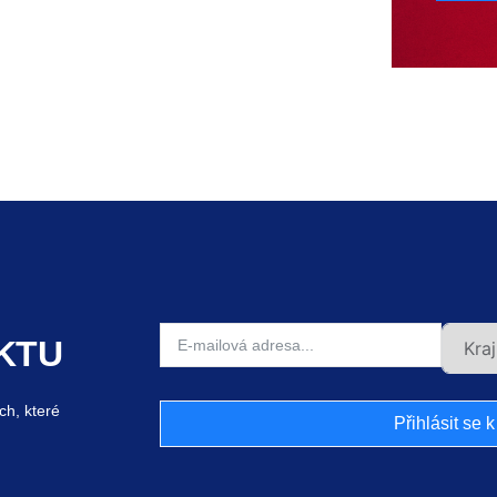
KTU
ch, které
Přihlásit se 