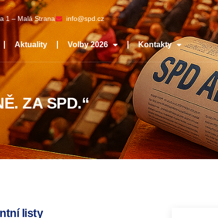
a 1 – Malá Strana
info@spd.cz
Aktuality
Volby 2026
Kontakty
Ě. ZA SPD.“
tní listy