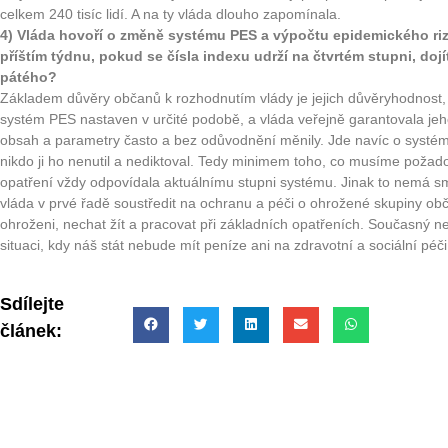
celkem 240 tisíc lidí. A na ty vláda dlouho zapomínala.
4) Vláda hovoří o změně systému PES a výpočtu epidemického rizi
příštím týdnu, pokud se čísla indexu udrží na čtvrtém stupni, do
pátého?
Základem důvěry občanů k rozhodnutím vlády je jejich důvěryhodnost, o
systém PES nastaven v určité podobě, a vláda veřejně garantovala jeh
obsah a parametry často a bez odůvodnění měnily. Jde navíc o systém,
nikdo ji ho nenutil a nediktoval. Tedy minimem toho, co musíme požadovat 
opatření vždy odpovídala aktuálnímu stupni systému. Jinak to nemá sm
vláda v prvé řadě soustředit na ochranu a péči o ohrožené skupiny obča
ohroženi, nechat žít a pracovat při základních opatřeních. Současný
situaci, kdy náš stát nebude mít peníze ani na zdravotní a sociální péči
Sdílejte
článek: