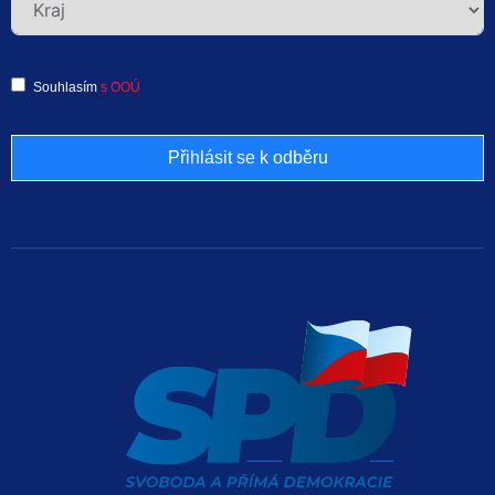
Souhlasím
s OOÚ
Přihlásit se k odběru