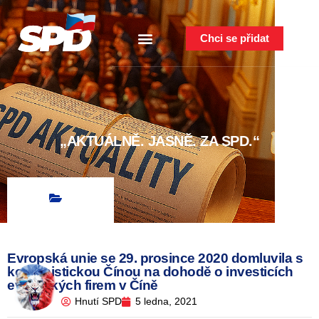
Chci se přidat
„AKTUÁLNĚ. JASNĚ. ZA SPD.“
Evropská unie se 29. prosince 2020 domluvila s
komunistickou Čínou na dohodě o investicích
evropských firem v Číně
Hnutí SPD
5 ledna, 2021