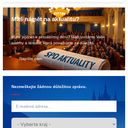
Máš námět na aktualitu?
Máte podnět k aktuálnímu dění? Rádi uvítáme Vaše
návrhy a témata, která považujete za důležitá.
Napište nám
Nezmeškejte žádnou důležitou zprávu.