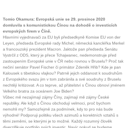
Tomio Okamura: Evropská unie se 29. prosince 2020
domluvila s komunistickou Čínou na dohodě o investicích
evropských firem v Číně.
Hlavními vyjednavači za EU byli předsedkyně Komise EU von der
Leyen, předseda Evropské rady Michel, německá kancléřka Merkel
a francouzský prezident Macron. Jaktože pan předseda Senátu
Vystrčil z ODS, který je přece Tchajwanec, nedemonstruje před
zastoupením Evropské unie v ČR nebo rovnou v Bruselu? Proč tak
nečiní senátor Pavel Fischer či primátor Zdeněk Hřib? Kde je pan
Kalousek s tibetskou vlajkou? Patrně jejich oddanost k soudruhům
z Evropského svazu jim v tom zabránila a své soudruhy z Bruselu
nechtějí kritizovat. A co teprve, až přátelství s Čínou obnoví jménem
Velkého bratra za oceánem Joe Biden?
Vůbec mě nezajímají zájmy Číny, zajímají mě zájmy České
republiky. Ale když s Čínou obchodují velmoci, proč bychom
nemohli my? Samozřejmě za podmínek, kdy to pro nás bude
výhodné! Podporuji politiku všech azimutů a korektních vztahů s
těmi zeměmi, se kterými je to možné. Každý rozumný člověk
diverzifikuje portfolio svých investic. Navíc pokud se budeme