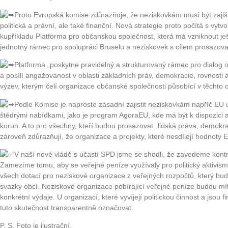
Proto Evropská komise zdůrazňuje, že neziskovkám musí být zajiš
politická a právní, ale také finanční. Nová strategie proto počítá s v
kupříkladu Platforma pro občanskou společnost, která má vzniknout ješ
jednotný rámec pro spolupráci Bruselu a neziskovek s cílem prosazov
Platforma „poskytne pravidelný a strukturovaný rámec pro dialog 
a posílí angažovanost v oblasti základních práv, demokracie, rovnosti 
výzev, kterým čelí organizace občanské společnosti působící v těchto 
Podle Komise je naprosto zásadní zajistit neziskovkám napříč EU u
štědrými nabídkami, jako je program AgoraEU, kde má být k dispozici a
korun. A to pro všechny, kteří budou prosazovat „lidská práva, demokraci
zároveň zdůrazňují, že organizace a projekty, které nesdílejí hodnot
V naší nové vládě s účastí SPD jsme se shodli, že zavedeme kontro
Zamezíme tomu, aby se veřejné peníze využívaly pro politický aktivismu
všech dotací pro neziskové organizace z veřejných rozpočtů, který bude
svazky obcí. Neziskové organizace pobírající veřejné peníze budou mí
konkrétní výdaje. U organizací, které vyvíjejí politickou činnost a jso
tuto skutečnost transparentně označovat.
P. S. Foto je ilustrační.