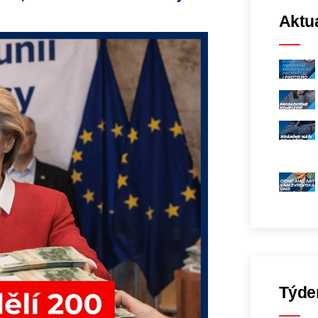
Aktua
Týde