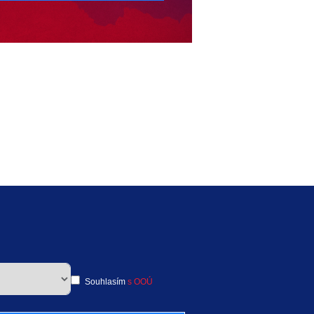
Souhlasím
s OOÚ