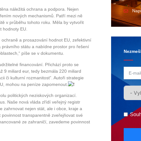
těna náležitá ochrana a podpora. Nejen
Nap
ytvořením nových mechanismů. Patří mezi ně
tě v průběhu tohoto roku. Měla by vytvořit
at hodnoty EU.
o ochraně a prosazování hodnot EU, zefektivní
a právního státu a nabídne prostor pro řešení
Nezmešk
oblastech,“ píše se v dokumentu.
držitelné financování. Přichází proto se
ž 9 miliard eur, tedy bezmála 220 miliard
i či kulturní rozmanitost“. Autoři strategie
y EU, mohou na peníze zapomenout.
lu politických neziskových organizací.
s. Naše nová vláda zřídí veřejný registr
 zahrnovat nejen stát, ale i obce, kraje a
Souh
t povinnost transparentně zveřejňovat své
u financované ze zahraničí, zavedeme povinnost