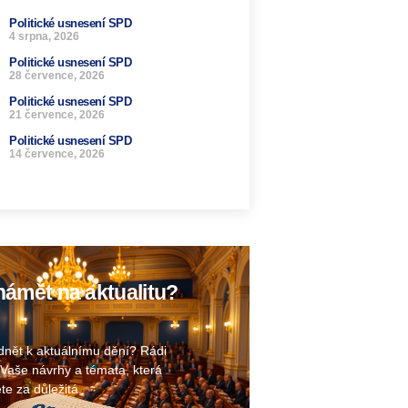
Politické usnesení SPD
4 srpna, 2026
Politické usnesení SPD
28 července, 2026
Politické usnesení SPD
21 července, 2026
Politické usnesení SPD
14 července, 2026
ámět na aktualitu?
nět k aktuálnímu dění? Rádi
Vaše návrhy a témata, která
te za důležitá.