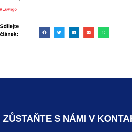
#Eu
#ngo
Sdílejte
článek:
ZŮSTAŇTE S NÁMI V KONTA