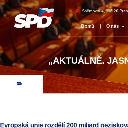
Sněmovní 4, 118 26 Prah
Domů
O nás
„AKTUÁLNĚ. JASN
Evropská unie rozdělí 200 miliard nezisková