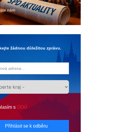
ište nám
ejte žádnou důležitou zprávu.
lasím s
OOÚ
Přihlásit se k odběru