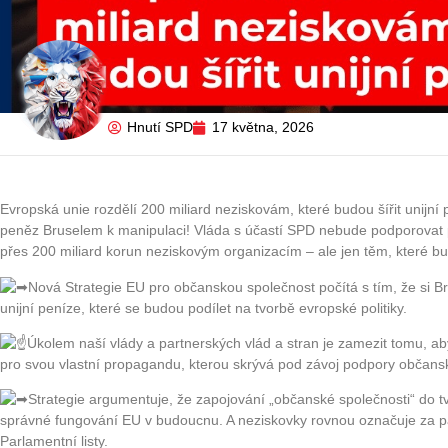
Hnutí SPD
17 května, 2026
Evropská unie rozdělí 200 miliard neziskovám, které budou šířit unijn
peněz Bruselem k manipulaci! Vláda s účastí SPD nebude podporovat p
přes 200 miliard korun neziskovým organizacím – ale jen těm, které bu
Nová Strategie EU pro občanskou společnost počítá s tím, že si Br
unijní peníze, které se budou podílet na tvorbě evropské politiky.
Úkolem naší vlády a partnerských vlád a stran je zamezit tomu, 
pro svou vlastní propagandu, kterou skrývá pod závoj podpory občansk
Strategie argumentuje, že zapojování „občanské společnosti“ do tvo
správné fungování EU v budoucnu. A neziskovky rovnou označuje za par
Parlamentní listy.