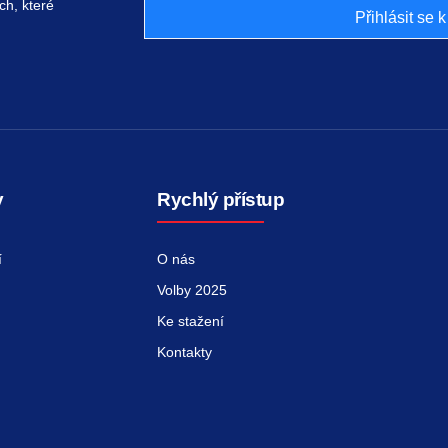
ch, které
Přihlásit se 
y
Rychlý přístup
í
O nás
Volby 2025
Ke stažení
Kontakty