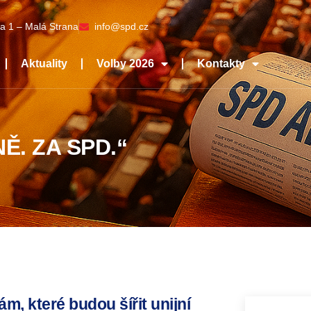
a 1 – Malá Strana
info@spd.cz
Aktuality
Volby 2026
Kontakty
Ě. ZA SPD.“
m, které budou šířit unijní