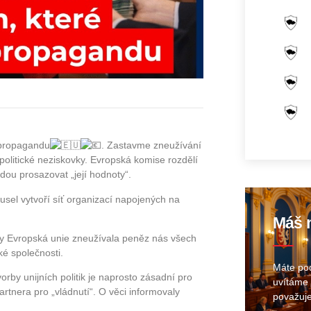
í propagandu
. Zastavme zneužívání
olitické neziskovky. Evropská komise rozdělí
dou prosazovat „její hodnoty“.
usel vytvoří síť organizací napojených na
Máš n
aby Evropská unie zneužívala peněz nás všech
é společnosti.
Máte pod
rby unijních politik je naprosto zásadní pro
uvítáme 
tnera pro „vládnutí“. O věci informovaly
považuje