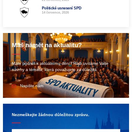
Politické usnesení SPD
14 července, 2026
Máš námět na aktualitu?
Máte podnět k aktuálnímu dění? Rádi uvítáme Vaše
návrhy a témata, která považujete za důležitá.
Napište nám
Nezmeškejte žádnou důležitou zprávu.