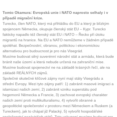
Tomio Okamura: Evropská unie i NATO naprosto selhaly i v
případě migrační krize.
Turecko, člen NATO, který má přihlášku do EU a který je blízkým
spojencem Německa, okupuje členský stát EU – Kypr. Turecko
fakticky napadlo též členský stát EU i NATO – Řecko při útoku
migrantů na hranice. Na EU a NATO nemůžeme v žádném případě
spoléhat. Bezpečnostní, obranou, politickou i ekonomickou
alternativou pro budoucnost je pro nás Visegrád.
Musíme budovat silný suverénní národní stát a armádu, která bude
bránit naše území a která nebude určená na zahraniční mise.
Musíme budovat spojenectví ne na základě krásných řečí, ale na
základě REÁLNÝCH zájmů.
Společné skutečné klíčové zájmy nyní mají státy Visegrádu a
střední Evropy. Mezi tyto zájmy patří: 1) zabránit masové imigraci a
islamizaci našich zemí, 2) zabránit vzniku superstátu pod
hegemonií Německa a Francie, 3) zachovat evropský charakter
našich zemí proti multikulturalismu, 4) vytvořit obranné a
geopolitické společenství v prostoru mezi Německem a Ruskem (a
Tureckem), jak to chápal již Palacký, 5) vytvořit hospodářské
společenství nezávislých států. Toto uskupení musíme budovat pro