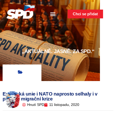
Chci se přidat
„AKTUÁLNĚ. JASNĚ. ZA SPD.“
Evropská unie i NATO naprosto selhaly i v
případě migrační krize
Hnutí SPD
11 listopadu, 2020