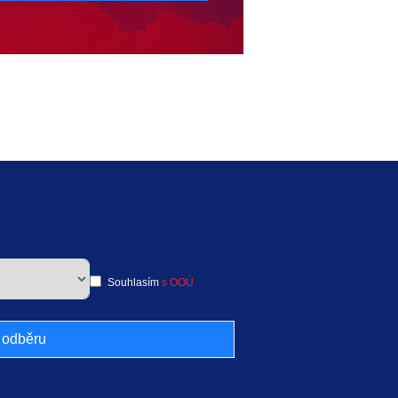
Souhlasím
s OOÚ
k odběru