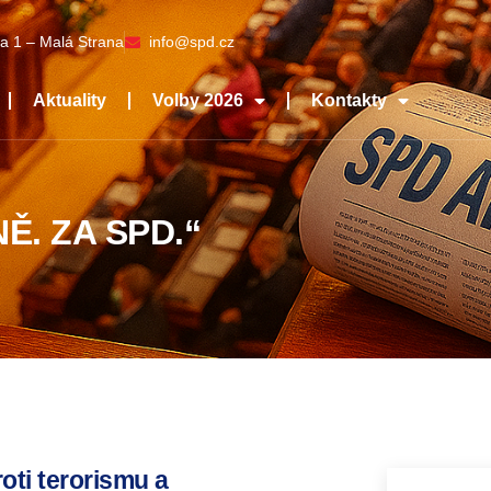
a 1 – Malá Strana
info@spd.cz
Aktuality
Volby 2026
Kontakty
Ě. ZA SPD.“
oti terorismu a