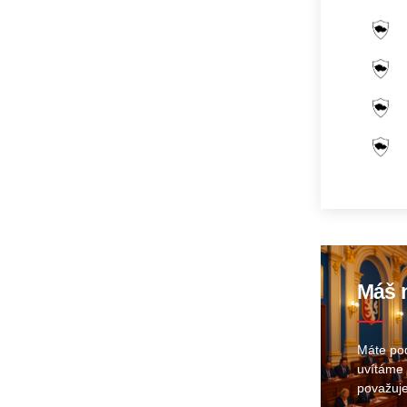
Máš n
Máte pod
uvítáme 
považuje