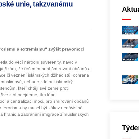
opské unie, takzvanému
Aktua
rorismu a extremismu“ zvýšit pravomoci
la do věcí národní suverenity, navíc v
to já říkám, že řešením není šmírování občanů a
ace či věznění islámských džihádistů, ochrana
 muslimové, nebude zde ani islámský
stencům, kteří chtějí své země proti
íve z ní odejdeme, tím lépe.
cí a centralizaci moci, pro šmírování občanů
o terorismu by musel být zákaz nenávistné
ana hranic a zabránění imigrace z muslimských
Týde