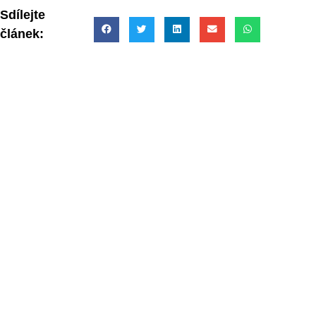
Sdílejte
článek: