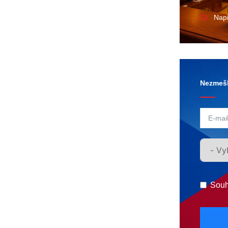
Nap
Nezmešk
Souh