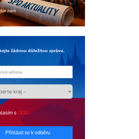
ište nám
ejte žádnou důležitou zprávu.
lasím s
OOÚ
Přihlásit se k odběru