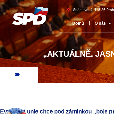
Sněmovní 4, 118 26 Prah
Domů
O nás
„AKTUÁLNĚ. JASN
Evropská unie chce pod záminkou „boje pr