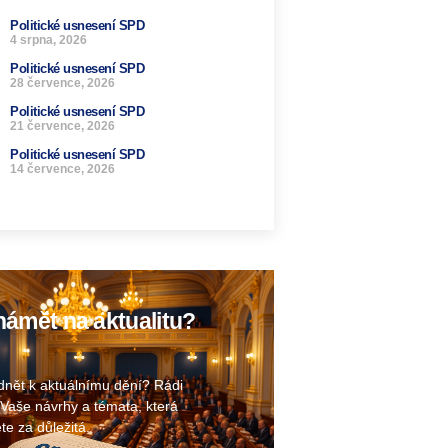
Politické usnesení SPD
4 srpna, 2026
Politické usnesení SPD
28 července, 2026
Politické usnesení SPD
21 července, 2026
Politické usnesení SPD
14 července, 2026
ámět na aktualitu?
nět k aktuálnímu dění? Rádi
Vaše návrhy a témata, která
te za důležitá.