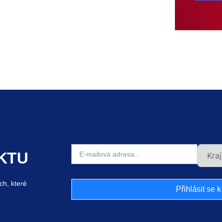
KTU
ch, které
Přihlásit se 