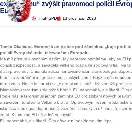
extremismu“ zvýšit pravomoci policii Evr
Europolu
Hnutí SPD
13 prosince, 2020
Tomio Okamura: Evropská unie chce pod záminkou „boje proti te
policii Evropské unie, takzvanému Europolu.
Má mít přístup k osobním datům. My naprosto odmítáme, aby se EU plet
oblasti bezpečnosti, a zaváděla Velkého bratra ke špiclování lidí. Na 
další pravomoci Unie, ale zákaz nenávistné islámské ideologie, deport
hranic a zabránění imigrace z muslimských zemí. Když u nás nebudou
terorismus. Navíc boj proti tzv. „extremismu“ může být zneužit proti vla
islámskému terorismu skutečně bránit. EU nepomáhá, ale škodí. Čím dř
Podle nás je terorismus jenom záminka EU pro získání nových pravomo
a zavádění totalitního Velkého bratra. Opravdovým řešením islámskéh
islámské ideologie, deportace či věznění islámských džihádistů, ochr
zemí. K tomu se EU očividně nechystá.
EU nepomáhá, ale škodí. Čím dříve z ní odejdeme, tím lépe.