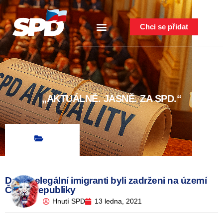
Chci se přidat
„AKTUÁLNĚ. JASNĚ. ZA SPD.“
Další nelegální imigranti byli zadrženi na území
České republiky
Hnutí SPD
13 ledna, 2021