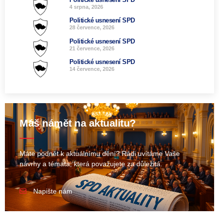
4 srpna, 2026
Politické usnesení SPD
28 července, 2026
Politické usnesení SPD
21 července, 2026
Politické usnesení SPD
14 července, 2026
Máš námět na aktualitu?
Máte podnět k aktuálnímu dění? Rádi uvítáme Vaše
návrhy a témata, která považujete za důležitá.
Napište nám