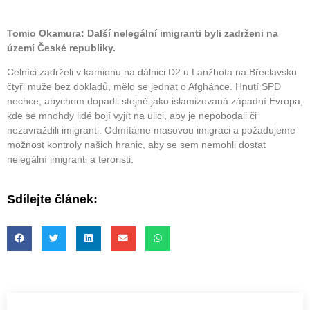
Tomio Okamura: Další nelegální imigranti byli zadrženi na
území České republiky.
Celníci zadrželi v kamionu na dálnici D2 u Lanžhota na Břeclavsku
čtyři muže bez dokladů, mělo se jednat o Afghánce. Hnutí SPD
nechce, abychom dopadli stejně jako islamizovaná západní Evropa,
kde se mnohdy lidé bojí vyjít na ulici, aby je nepobodali či
nezavraždili imigranti. Odmítáme masovou imigraci a požadujeme
možnost kontroly našich hranic, aby se sem nemohli dostat
nelegální imigranti a teroristi.
Sdílejte článek: