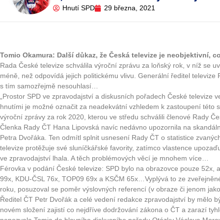
Hnutí SPD
29 března, 2021
Tomio Okamura: Další důkaz, že Česká televize je neobjektivní, co
Rada České televize schválila výroční zprávu za loňský rok, v níž se uvá
méně, než odpovídá jejich politickému vlivu. Generální ředitel televize 
s tím samozřejmě nesouhlasí…
„Prostor SPD ve zpravodajství a diskusních pořadech České televize ve
hnutími je možné označit za neadekvátní vzhledem k zastoupení této s
výroční zprávy za rok 2020, kterou ve středu schválili členové Rady Če
Členka Rady ČT Hana Lipovská navíc nedávno upozornila na skandální 
Petra Dvořáka. Ten odmítl splnit usnesení Rady ČT o statistice zvanýc
televize protěžuje své sluníčkářské favority, zatímco vlastence upoz
ve zpravodajství lhala. A těch problémových věcí je mnohem více…
Férovka v podání České televize: SPD bylo na obrazovce pouze 52x, 
99x, KDU-ČSL 76x, TOP09 69x a KSČM 65x…Vyplývá to ze zveřejněné an
roku, posuzoval se poměr výslovných referencí (v obraze či jenom jak
Ředitel ČT Petr Dvořák a celé vedení redakce zpravodajství by mělo 
novém složení zajistí co nejdříve dodržování zákona o ČT a zarazí tyh