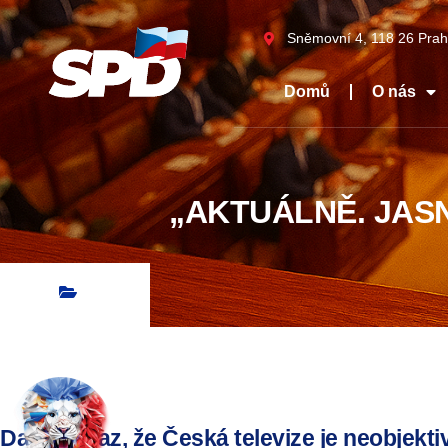
Sněmovní 4, 118 26 Prah
Domů
O nás
„AKTUÁLNĚ. JASN
Další důkaz, že Česká televize je neobjekti