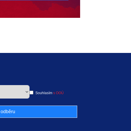
Souhlasím
s OOÚ
k odběru