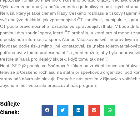
nepozvala Tomia do hlavního diskusního pořadu Otázky Václava Mora
Výše uvedenou analýzu počtu zmínek o jednotlivých politických stranác
Nerušil, který je také členem Rady Českého rozhlasu a tiskový tajemník
své analýze dokládá, jak zpravodajství ČT zamlčuje, manipuluje, ignoru
ČT podle pravomocného rozsudku ve zpravodajství lhala. V bodě „Info
pominul dva soudní spory, které ČT prohrála, a které pro ni mohou zna
o poskytnutí informací a spor s Alenou Vitáskovou kvůli nepravdivým 
Novosad podle tisku mimo jiné konstatoval, že „nelze tolerovat takovét
potřeba být v tomto profesionální,“ a „není možné, aby bylo nepravdiv
trestně stíhaná pro nějaký skutek, když tomu tak není.“
Hnutí SPD již podalo ve Sněmovně zákon na zrušení koncesionářskýc
televize a Českého rozhlasu na státní příspěvkovou organizaci pod kon
strany náš návrh ale blokují. Podpořte nás prosím v říjnových volbách 
abychom měli větší sílu prosazovat náš program.
Sdílejte
článek: