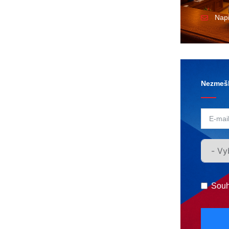
Nap
Nezmešk
Souh