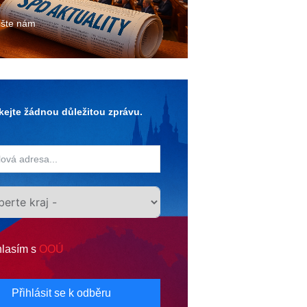
ište nám
ejte žádnou důležitou zprávu.
lasím s
OOÚ
Přihlásit se k odběru