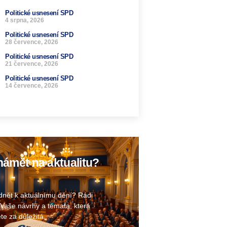
Politické usnesení SPD
4 srpna, 2026
Politické usnesení SPD
28 července, 2026
Politické usnesení SPD
21 července, 2026
Politické usnesení SPD
14 července, 2026
ámět na aktualitu?
nět k aktuálnímu dění? Rádi
Vaše návrhy a témata, která
te za důležitá.