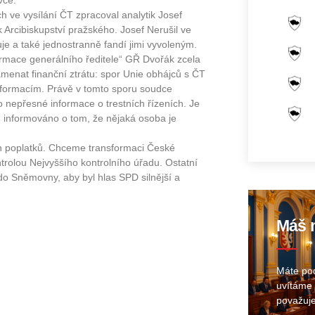
vce.
h ve vysílání ČT zpracoval analytik Josef
 Arcibiskupství pražského. Josef Nerušil ve
je a také jednostranně fandí jimi vyvoleným.
rmace generálního ředitele“ GŘ Dvořák zcela
menat finanční ztrátu: spor Unie obhájců s ČT
informacím. Právě v tomto sporu soudce
o nepřesné informace o trestních řízeních. Je
ě informováno o tom, že nějaká osoba je
h poplatků. Chceme transformaci České
trolou Nejvyššího kontrolního úřadu. Ostatní
do Sněmovny, aby byl hlas SPD silnější a
Máš n
Máte pod
uvítáme 
považuje