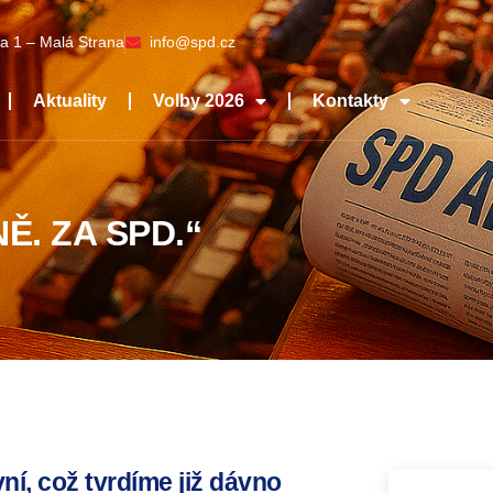
a 1 – Malá Strana
info@spd.cz
Aktuality
Volby 2026
Kontakty
Ě. ZA SPD.“
vní, což tvrdíme již dávno