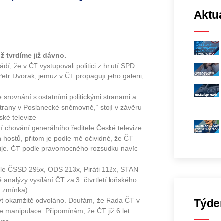
Aktua
ž tvrdíme již dávno.
dí, že v ČT vystupovali politici z hnutí SPD
Petr Dvořák, jemuž v ČT propagují jeho galerii,
 srovnání s ostatními politickými stranami a
trany v Poslanecké sněmovně,“ stojí v závěru
ské televize.
chování generálního ředitele České televize
h hostů, přitom je podle mě očividné, že ČT
aďuje. ČT podle pravomocného rozsudku navíc
ale ČSSD 295x, ODS 213x, Piráti 112x, STAN
alýzy vysílání ČT za 3. čtvrtletí loňského
o zmínka).
být okamžitě odvoláno. Doufám, že Rada ČT v
Týde
le manipulace. Připomínám, že ČT již 6 let