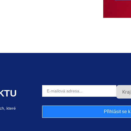
KTU
ch, které
Přihlásit se 