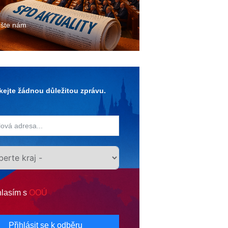
ište nám
ejte žádnou důležitou zprávu.
lasím s
OOÚ
Přihlásit se k odběru