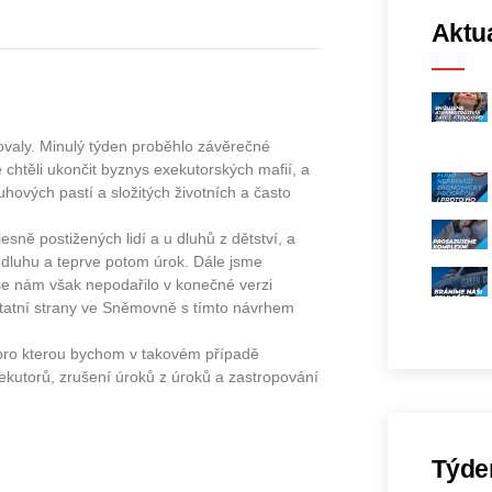
Aktua
ovaly. Minulý týden proběhlo závěrečné
htěli ukončit byznys exekutorských mafií, a
hových pastí a složitých životních a často
sně postižených lidí a u dluhů z dětství, a
a dluhu a teprve potom úrok. Dále jsme
 se nám však nepodařilo v konečné verzi
ostatní strany ve Sněmovně s tímto návrhem
pro kterou bychom v takovém případě
ekutorů, zrušení úroků z úroků a zastropování
Týde