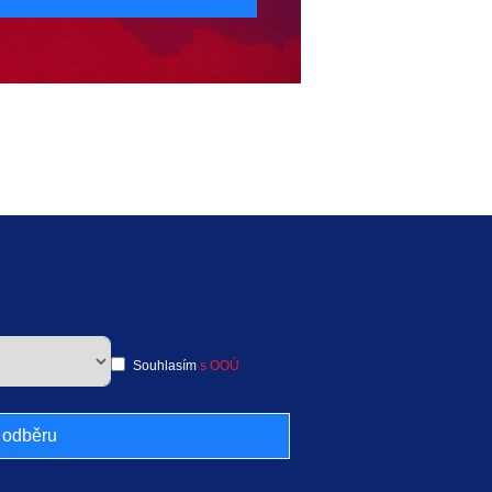
Souhlasím
s OOÚ
k odběru