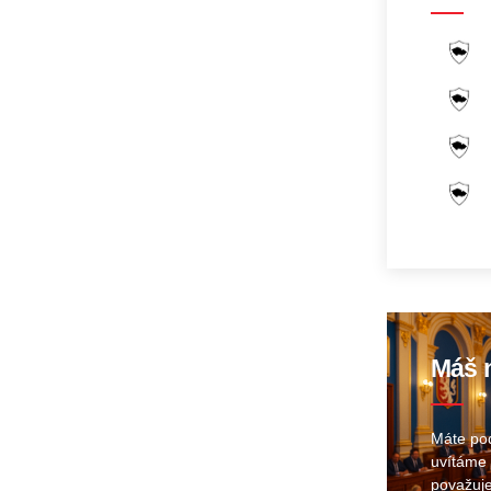
Máš n
Máte pod
uvítáme 
považuje