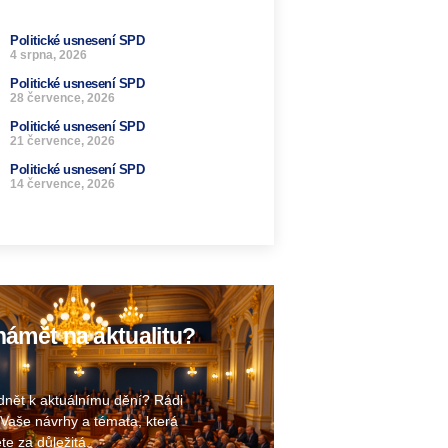
Politické usnesení SPD
4 srpna, 2026
Politické usnesení SPD
28 července, 2026
Politické usnesení SPD
21 července, 2026
Politické usnesení SPD
14 července, 2026
ámět na aktualitu?
nět k aktuálnímu dění? Rádi
Vaše návrhy a témata, která
te za důležitá.