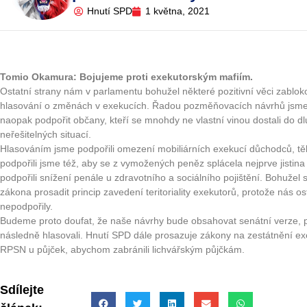
Hnutí SPD
1 května, 2021
Tomio Okamura: Bojujeme proti exekutorským mafiím.
Ostatní strany nám v parlamentu bohužel některé pozitivní věci zablok
hlasování o změnách v exekucích. Řadou pozměňovacích návrhů jsme c
naopak podpořit občany, kteří se mnohdy ne vlastní vinou dostali do dlu
neřešitelných situací.
Hlasováním jsme podpořili omezení mobiliárních exekucí důchodců, těle
podpořili jsme též, aby se z vymožených peněz splácela nejprve jistin
podpořili snížení penále u zdravotního a sociálního pojištění. Bohužel
zákona prosadit princip zavedení teritoriality exekutorů, protože nás 
nepodpořily.
Budeme proto doufat, že naše návrhy bude obsahovat senátní verze, 
následně hlasovali. Hnutí SPD dále prosazuje zákony na zestátnění ex
RPSN u půjček, abychom zabránili lichvářským půjčkám.
Sdílejte