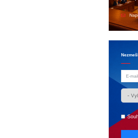
Nap
Nezmešk
Souh