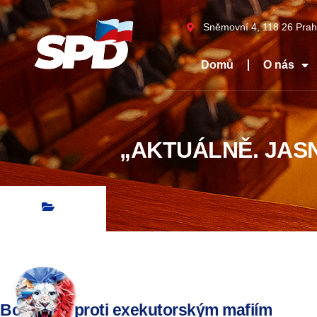
Sněmovní 4, 118 26 Prah
Domů
O nás
„AKTUÁLNĚ. JASN
Bojujeme proti exekutorským mafiím