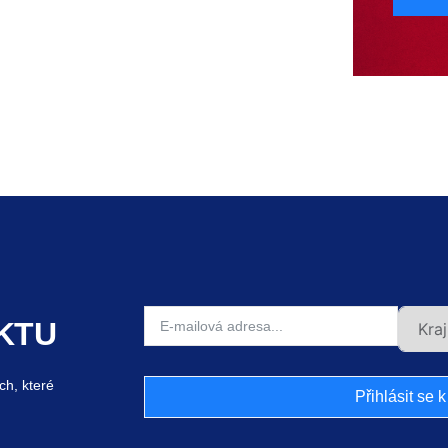
KTU
ch, které
Přihlásit se 