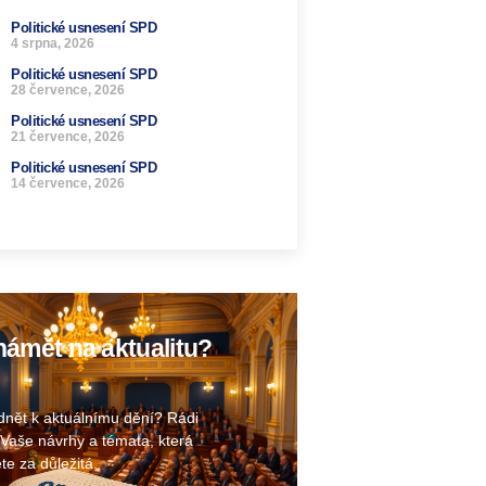
Politické usnesení SPD
4 srpna, 2026
Politické usnesení SPD
28 července, 2026
Politické usnesení SPD
21 července, 2026
Politické usnesení SPD
14 července, 2026
ámět na aktualitu?
nět k aktuálnímu dění? Rádi
Vaše návrhy a témata, která
te za důležitá.