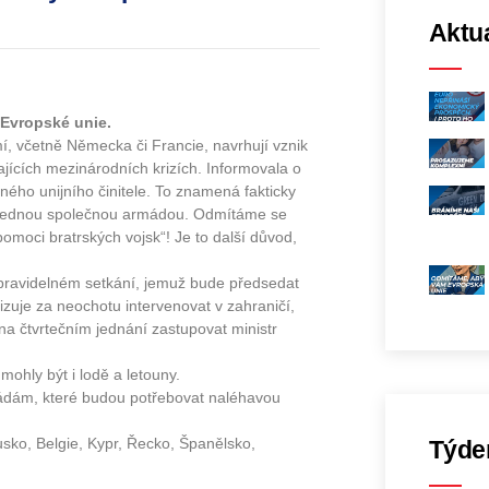
Aktua
 Evropské unie.
í, včetně Německa či Francie, navrhují vznik
ajících mezinárodních krizích. Informovala o
ho unijního činitele. To znamená fakticky
s jednou společnou armádou. Odmítáme se
pomoci bratrských vojsk“! Je to další důvod,
 pravidelném setkání, jemuž bude předsedat
izuje za neochotu intervenovat v zahraničí,
na čtvrtečním jednání zastupovat ministr
mohly být i lodě a letouny.
ádám, které budou potřebovat naléhavou
usko, Belgie, Kypr, Řecko, Španělsko,
Týde