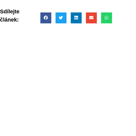
Sdílejte
článek: