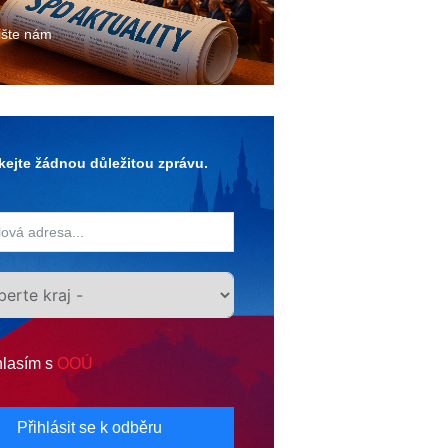
ište nám
ejte žádnou důležitou zprávu.
lasím s
OOÚ
Přihlásit se k odběru