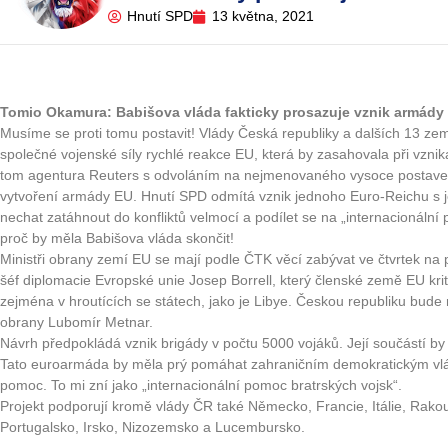
Hnutí SPD
13 května, 2021
Tomio Okamura: Babišova vláda fakticky prosazuje vznik armády
Musíme se proti tomu postavit! Vlády Česká republiky a dalších 13 zem
společné vojenské síly rychlé reakce EU, která by zasahovala při vznik
tom agentura Reuters s odvoláním na nejmenovaného vysoce postavené
vytvoření armády EU. Hnutí SPD odmítá vznik jednoho Euro-Reichu 
nechat zatáhnout do konfliktů velmocí a podílet se na „internacionální 
proč by měla Babišova vláda skončit!
Ministři obrany zemí EU se mají podle ČTK věcí zabývat ve čtvrtek na
šéf diplomacie Evropské unie Josep Borrell, který členské země EU krit
zejména v hroutících se státech, jako je Libye. Českou republiku bude 
obrany Lubomír Metnar.
Návrh předpokládá vznik brigády v počtu 5000 vojáků. Její součástí by 
Tato euroarmáda by měla prý pomáhat zahraničním demokratickým vl
pomoc. To mi zní jako „internacionální pomoc bratrských vojsk“.
Projekt podporují kromě vlády ČR také Německo, Francie, Itálie, Rako
Portugalsko, Irsko, Nizozemsko a Lucembursko.