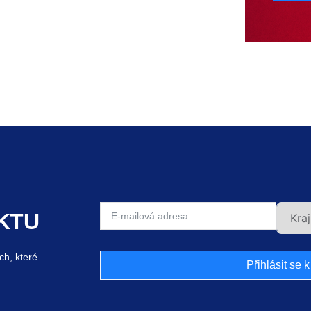
KTU
ch, které
Přihlásit se 