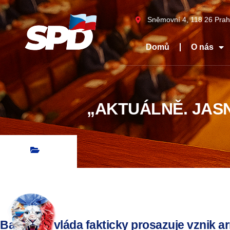
Sněmovní 4, 118 26 Prah
Domů
O nás
„AKTUÁLNĚ. JASN
Babišova vláda fakticky prosazuje vznik 