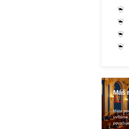
Máš n
Máte pod
uvítáme 
považuje