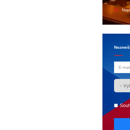
Nap
Nezmešk
Souh