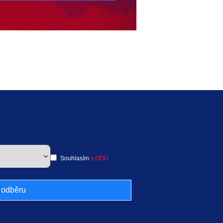
Souhlasím
s OOÚ
k odběru