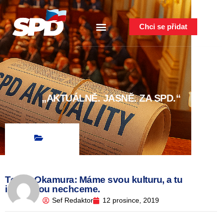
Chci se přidat
„AKTUÁLNĚ. JASNĚ. ZA SPD.“
Tomio Okamura: Máme svou kulturu, a tu
islámskou nechceme.
Sef Redaktor
12 prosince, 2019