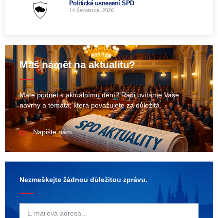
Politické usnesení SPD
14 července, 2026
Máš námět na aktualitu?
Máte podnět k aktuálnímu dění? Rádi uvítáme Vaše
návrhy a témata, která považujete za důležitá.
Napište nám
Nezmeškejte žádnou důležitou zprávu.