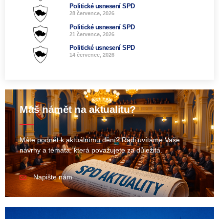
Politické usnesení SPD
28 července, 2026
Politické usnesení SPD
21 července, 2026
Politické usnesení SPD
14 července, 2026
Máš námět na aktualitu?
Máte podnět k aktuálnímu dění? Rádi uvítáme Vaše
návrhy a témata, která považujete za důležitá.
Napište nám