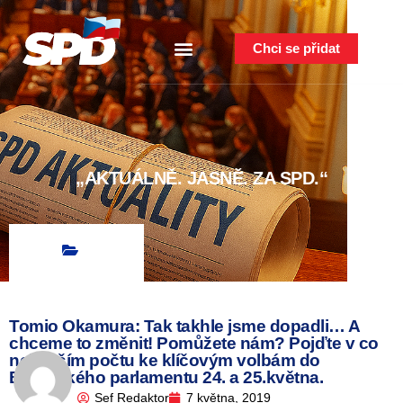
Chci se přidat
„AKTUÁLNĚ. JASNĚ. ZA SPD.“
Tomio Okamura: Tak takhle jsme dopadli… A
chceme to změnit! Pomůžete nám? Pojďte v co
největším počtu ke klíčovým volbám do
Evropského parlamentu 24. a 25.května.
Sef Redaktor
7 května, 2019