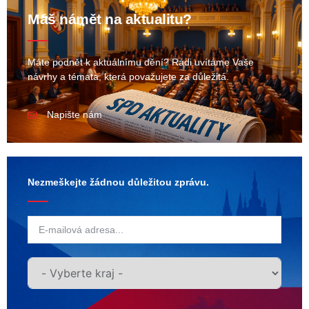
Máš námět na aktualitu?
Máte podnět k aktuálnímu dění? Rádi uvítáme Vaše
návrhy a témata, která považujete za důležitá.
Napište nám
Nezmeškejte žádnou důležitou zprávu.