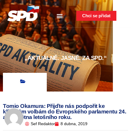
Chci se přidat
„AKTUÁLNĚ. JASNĚ. ZA SPD.“
Tomio Okamura: Přijďte nás podpořit ke
klíčovým volbám do Evropského parlamentu 24.
a 25.května letošního roku.
Sef Redaktor
8 dubna, 2019