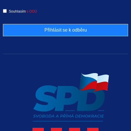
Souhlasím
s OOÚ
Přihlásit se k odběru