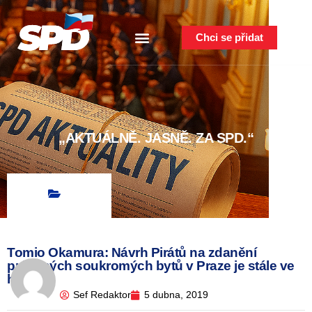
Chci se přidat
„AKTUÁLNĚ. JASNĚ. ZA SPD.“
Tomio Okamura: Návrh Pirátů na zdanění
prázdných soukromých bytů v Praze je stále ve
hře.
Sef Redaktor
5 dubna, 2019