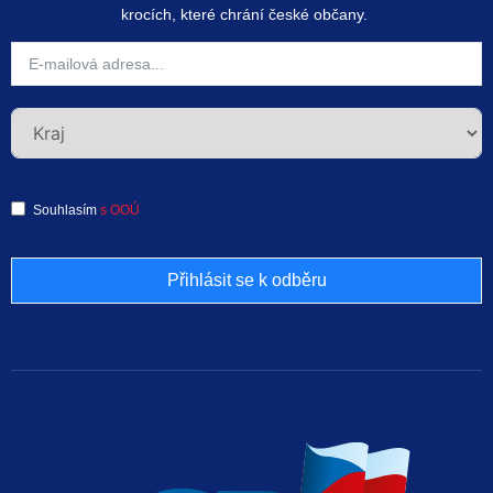
krocích, které chrání české občany.
Souhlasím
s OOÚ
Přihlásit se k odběru