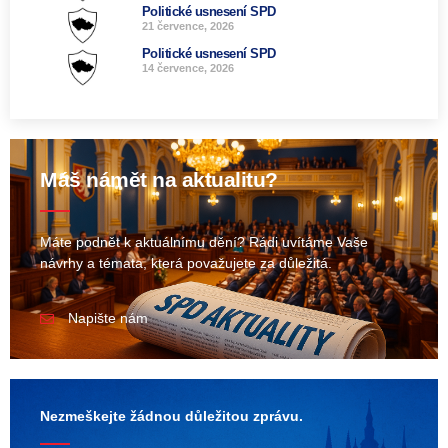
Politické usnesení SPD
21 července, 2026
Politické usnesení SPD
14 července, 2026
Máš námět na aktualitu?
Máte podnět k aktuálnímu dění? Rádi uvítáme Vaše
návrhy a témata, která považujete za důležitá.
Napište nám
Nezmeškejte žádnou důležitou zprávu.