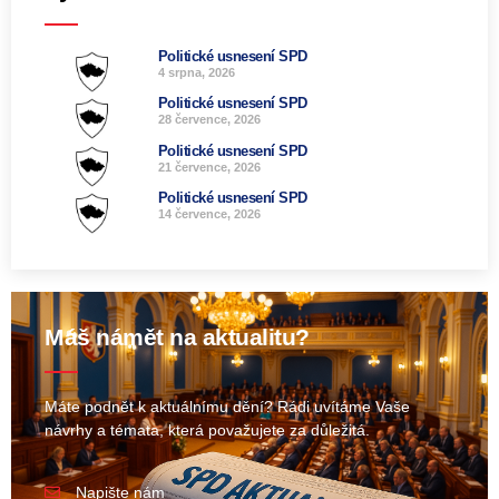
Politické usnesení SPD
4 srpna, 2026
Politické usnesení SPD
28 července, 2026
Politické usnesení SPD
21 července, 2026
Politické usnesení SPD
14 července, 2026
Máš námět na aktualitu?
Máte podnět k aktuálnímu dění? Rádi uvítáme Vaše
návrhy a témata, která považujete za důležitá.
Napište nám