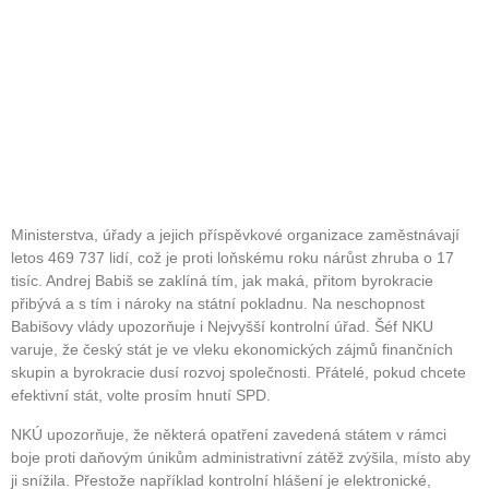
Ministerstva, úřady a jejich příspěvkové organizace zaměstnávají
letos 469 737 lidí, což je proti loňskému roku nárůst zhruba o 17
tisíc. Andrej Babiš se zaklíná tím, jak maká, přitom byrokracie
přibývá a s tím i nároky na státní pokladnu. Na neschopnost
Babišovy vlády upozorňuje i Nejvyšší kontrolní úřad. Šéf NKU
varuje, že český stát je ve vleku ekonomických zájmů finančních
skupin a byrokracie dusí rozvoj společnosti. Přátelé, pokud chcete
efektivní stát, volte prosím hnutí SPD.
NKÚ upozorňuje, že některá opatření zavedená státem v rámci
boje proti daňovým únikům administrativní zátěž zvýšila, místo aby
ji snížila. Přestože například kontrolní hlášení je elektronické,