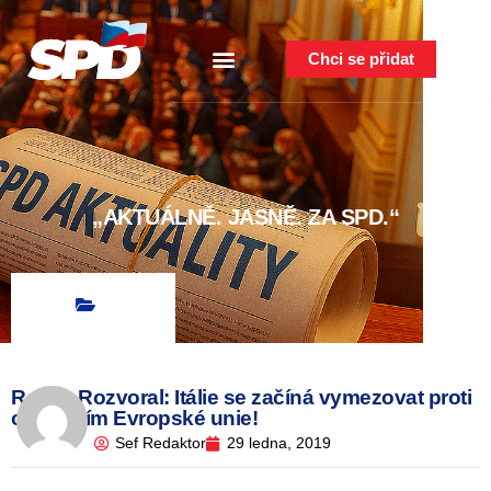
Chci se přidat
„AKTUÁLNĚ. JASNĚ. ZA SPD.“
Radek Rozvoral: Itálie se začíná vymezovat proti
opatřením Evropské unie!
Sef Redaktor
29 ledna, 2019