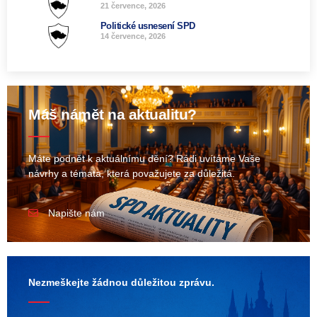
21 července, 2026
Politické usnesení SPD
14 července, 2026
Máš námět na aktualitu?
Máte podnět k aktuálnímu dění? Rádi uvítáme Vaše
návrhy a témata, která považujete za důležitá.
Napište nám
Nezmeškejte žádnou důležitou zprávu.