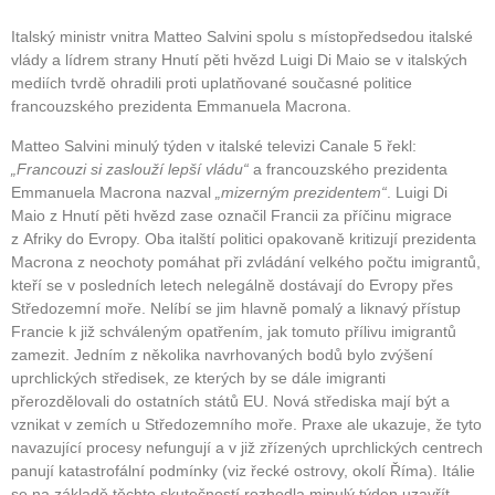
Italský ministr vnitra Matteo Salvini spolu s místopředsedou italské
vlády a lídrem strany Hnutí pěti hvězd Luigi Di Maio se v italských
mediích tvrdě ohradili proti uplatňované současné politice
francouzského prezidenta Emmanuela Macrona.
Matteo Salvini minulý týden v italské televizi Canale 5 řekl:
„Francouzi si zaslouží lepší vládu“
a francouzského prezidenta
Emmanuela Macrona nazval
„mizerným prezidentem“
. Luigi Di
Maio z Hnutí pěti hvězd zase označil Francii za příčinu migrace
z Afriky do Evropy. Oba italští politici opakovaně kritizují prezidenta
Macrona z neochoty pomáhat při zvládání velkého počtu imigrantů,
kteří se v posledních letech nelegálně dostávají do Evropy přes
Středozemní moře. Nelíbí se jim hlavně pomalý a liknavý přístup
Francie k již schváleným opatřením, jak tomuto přílivu imigrantů
zamezit. Jedním z několika navrhovaných bodů bylo zvýšení
uprchlických středisek, ze kterých by se dále imigranti
přerozdělovali do ostatních států EU. Nová střediska mají být a
vznikat v zemích u Středozemního moře. Praxe ale ukazuje, že tyto
navazující procesy nefungují a v již zřízených uprchlických centrech
panují katastrofální podmínky (viz řecké ostrovy, okolí Říma). Itálie
se na základě těchto skutečností rozhodla minulý týden uzavřít