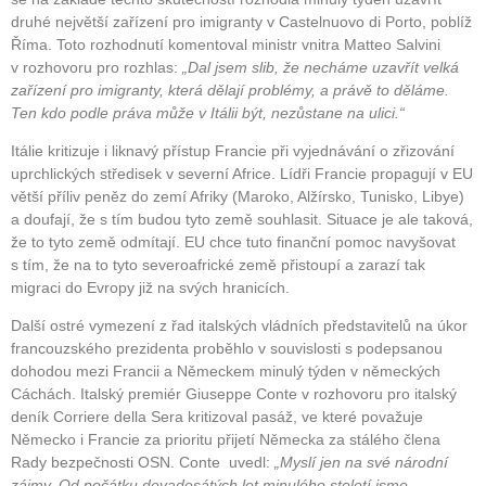
druhé největší zařízení pro imigranty v Castelnuovo di Porto, poblíž
Říma. Toto rozhodnutí komentoval ministr vnitra Matteo Salvini
v rozhovoru pro rozhlas:
„Dal jsem slib, že necháme uzavřít velká
zařízení pro imigranty, která dělají problémy, a právě to děláme.
Ten kdo podle práva může v Itálii být, nezůstane na ulici.“
Itálie kritizuje i liknavý přístup Francie při vyjednávání o zřizování
uprchlických středisek v severní Africe. Lídři Francie propagují v EU
větší příliv peněz do zemí Afriky (Maroko, Alžírsko, Tunisko, Libye)
a doufají, že s tím budou tyto země souhlasit. Situace je ale taková,
že to tyto země odmítají. EU chce tuto finanční pomoc navyšovat
s tím, že na to tyto severoafrické země přistoupí a zarazí tak
migraci do Evropy již na svých hranicích.
Další ostré vymezení z řad italských vládních představitelů na úkor
francouzského prezidenta proběhlo v souvislosti s podepsanou
dohodou mezi Francii a Německem minulý týden v německých
Cáchách. Italský premiér Giuseppe Conte v rozhovoru pro italský
deník Corriere della Sera kritizoval pasáž, ve které považuje
Německo i Francie za prioritu přijetí Německa za stálého člena
Rady bezpečnosti OSN. Conte uvedl:
„Myslí jen na své národní
zájmy. Od počátku devadesátých let minulého století jsme