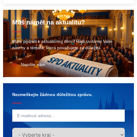
Máš námět na aktualitu?
Máte podnět k aktuálnímu dění? Rádi uvítáme Vaše
návrhy a témata, která považujete za důležitá.
Napište nám
Nezmeškejte žádnou důležitou zprávu.