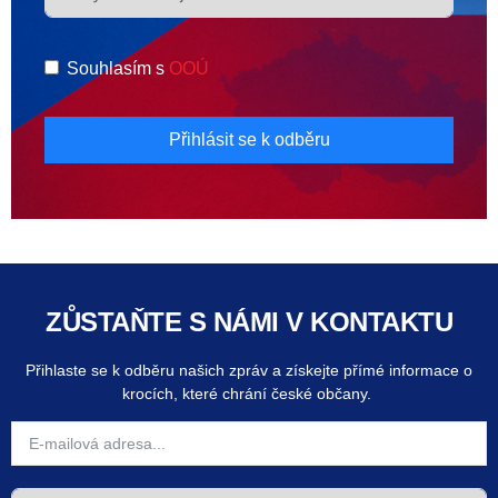
Souhlasím s
OOÚ
Přihlásit se k odběru
ZŮSTAŇTE S NÁMI V KONTAKTU
Přihlaste se k odběru našich zpráv a získejte přímé informace o
krocích, které chrání české občany.