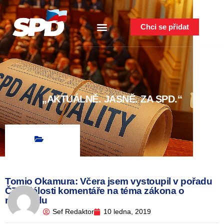
Chci se přidat
„AKTUÁLNĚ. JASNĚ. ZA SPD.“
Tomio Okamura: Včera jsem vystoupil v pořadu
ČT Události komentáře na téma zákona o
referendu
Sef Redaktor
10 ledna, 2019