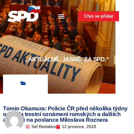
Chci se přidat
„AKTUÁLNĚ. JASNĚ. ZA SPD.“
Tomio Okamura: Policie ČR před několika týdny
odložila trestní oznámení romských a dalších
aktivistů na poslance Miloslava Roznera
Sef Redaktor
12 prosince, 2018