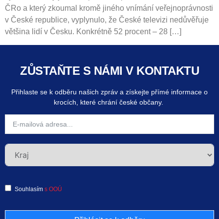
ČRo a který zkoumal kromě jiného vnímání veřejnoprávnosti
v České republice, vyplynulo, že České televizi nedůvěřuje
většina lidí v Česku. Konkrétně 52 procent – 28 […]
ZŮSTAŇTE S NÁMI V KONTAKTU
Přihlaste se k odběru našich zpráv a získejte přímé informace o
krocích, které chrání české občany.
Souhlasím
s OOÚ