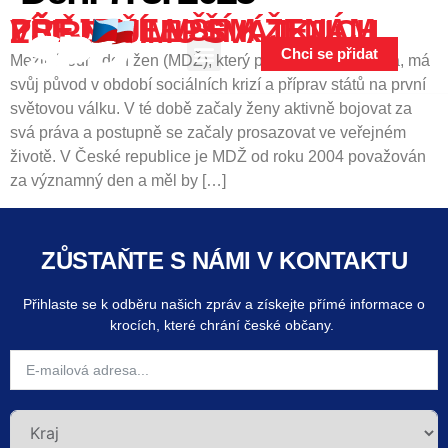
content
PŘEJEME VŠEM ŽENÁM VŠE NEJLEPŠÍ K JEJICH ZÍTŘEJŠÍMU SVÁTKU
Chci se přidat
Mezinárodní den žen (MDŽ), který připadá na 8. března, má
svůj původ v období sociálních krizí a příprav států na první
světovou válku. V té době začaly ženy aktivně bojovat za
svá práva a postupně se začaly prosazovat ve veřejném
životě. V České republice je MDŽ od roku 2004 považován
za významný den a měl by […]
ZŮSTAŇTE S NÁMI V KONTAKTU
Přihlaste se k odběru našich zpráv a získejte přímé informace o
krocích, které chrání české občany.