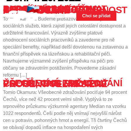
content
BUDEME PROSAZOVAT REFORMU SYSTÉMU SOCIÁLNÍCH SLUŽEB, KTERÁ ZAJISTÍ JEJICH CELOSTÁTNÍ DOSTUPNOST A UDRŽITELNÉ FINANCOVÁNÍ
Chci se přidat
Tomio Okamura: Budeme prosazovat reformu systému
sociálních služeb, která zajistí jejich celostátní dostupnost a
udržitelné financování. Výrazně zvýšíme platové
ohodnocení sociálních pracovníků a zavedeme pro ně
speciální benefity, například delší dovolenou na zotavenou a
finanční příspěvek na lázeňskou a rehabilitační péči.
Navrhujeme významné zvýšení příspěvku na péči pro
občany se zdravotním postižením. Provedeme zásadní
reformu […]
VŠEOBECNÉ ZDRAŽOVÁNÍ POCIŤUJE 94 PROCENT ČECHŮ, VÍCE NEŽ 42 PROCENT VELMI SILNĚ
Tomio Okamura: Všeobecné zdražování pociťuje 94 procent
Čechů, více než 42 procent velmi silně. Vyplývá to ze
srpnového průzkumu výzkumné agentury Median na vzorku
1022 respondentů. Češi podle něj vnímají nejvyšší nárůst
cen u potravin, pohonných hmot a energií. Tři čtvrtiny Čechů
se obávají dopadů inflace na hospodaření svých