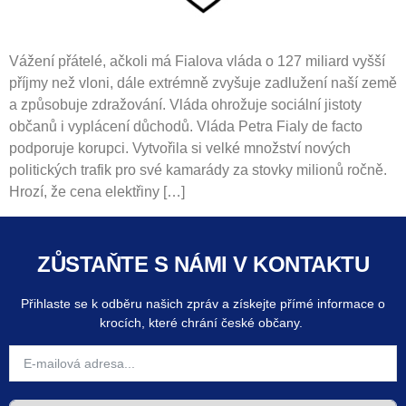
Vážení přátelé, ačkoli má Fialova vláda o 127 miliard vyšší
příjmy než vloni, dále extrémně zvyšuje zadlužení naší země
a způsobuje zdražování. Vláda ohrožuje sociální jistoty
občanů i vyplácení důchodů. Vláda Petra Fialy de facto
podporuje korupci. Vytvořila si velké množství nových
politických trafik pro své kamarády za stovky milionů ročně.
Hrozí, že cena elektřiny […]
ZŮSTAŇTE S NÁMI V KONTAKTU
Přihlaste se k odběru našich zpráv a získejte přímé informace o
krocích, které chrání české občany.