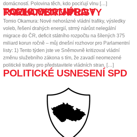
domácností. Polovina těch, kdo pociťují vlnu […]
TOMIO OKAMURA V ROZHOVORU PRO PARLAMENTNÍ LISTY
Tomio Okamura: Nové nehorázné vládní trafiky, výsledky
voleb, řešení drahých energií, strmý nárůst nelegální
migrace do ČR, deficit státního rozpočtu na šílených 375
miliard korun ročně – můj dnešní rozhovor pro Parlamentní
listy: 1) Tento týden jste ve Sněmovně kritizoval vládní
změnu služebního zákona s tím, že zavadí neomezené
politické trafiky pro představitele vládních stran. […]
POLITICKÉ USNESENÍ SPD