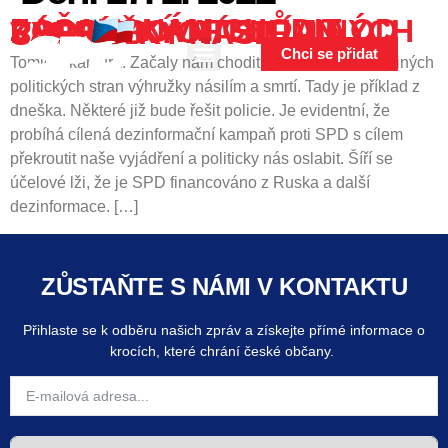
content
ZAČALY NÁM CHODIT OD PODPOROVATELŮ JINÝCH POLITICKÝCH STRAN VÝHRUŽKY NÁSILÍM A SMRTÍ
Chci se přidat
Tomio Okamura: Začaly nám chodit od podporovatelů jiných
politických stran výhružky násilím a smrtí. Tady je příklad z
dneška. Některé již bude řešit policie. Je evidentní, že
probíhá cílená dezinformační kampaň proti SPD s cílem
překroutit naše vyjádření a politicky nás oslabit. Šíří se
účelové lži, že je SPD financováno z Ruska a další
dezinformace. […]
ZŮSTAŇTE S NÁMI V KONTAKTU
Přihlaste se k odběru našich zpráv a získejte přímé informace o
krocích, které chrání české občany.