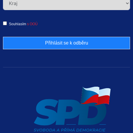
Souhlasím
s OOÚ
Přihlásit se k odběru