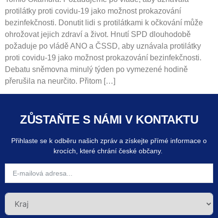
protilátky proti covidu-19 jako možnost prokazování
bezinfekčnosti. Donutit lidi s protilátkami k očkování může
ohrožovat jejich zdraví a život. Hnutí SPD dlouhodobě
požaduje po vládě ANO a ČSSD, aby uznávala protilátky
proti covidu-19 jako možnost prokazování bezinfekčnosti.
Debatu sněmovna minulý týden po vymezené hodině
přerušila na neurčito. Přitom […]
ZŮSTAŇTE S NÁMI V KONTAKTU
Přihlaste se k odběru našich zpráv a získejte přímé informace o
krocích, které chrání české občany.