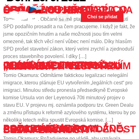
content
OBČANÉ SE MĚ PTAJÍ, CO SE NAŠEMU HNUTÍ SPD PODAŘILO PROSADIT A NA ČEM PRACUJEME
Chci se přidat
Tomio Okamura: Občané se mě ptají, co se našemu hnutí
SPD podařilo prosadit a na čem pracujeme. I když je fakt, že
jsme opozičním hnutím a naše možnosti jsou tím velmi
omezené, tak těch věcí není vůbec není málo. Díky hlasům
SPD prošel stavební zákon, který velmi zrychlí a zjednoduší
proces stavebního povolení. I díky […]
ODMÍTÁME FAKTICKOU LEGALIZACI NELEGÁLNÍ IMIGRACE, KTEROU PLÁNUJE EU VYTVOŘENÍM „LEGÁLNÍCH CEST“ PRO IMIGRACI
Tomio Okamura: Odmítáme faktickou legalizaci nelegální
imigrace, kterou plánuje EU vytvořením „legálních cest“ pro
imigraci. Minulou středu pronesla předsedkyně Evropské
komise Ursula von der Leyenová 70ti minutový projev o
stavu EU. V projevu mj. oznámila podporu tzv. Green Dealu
a změnu přístupu k reformě azylového systému, kterou by po
několika letech měla spustit Evropská komise. […]
POŽADUJEME PO VLÁDĚ, ABY UZNÁVALA PROTILÁTKY PROTI COVIDU-19 JAKO MOŽNOST PROKAZOVÁNÍ BEZINFEKČNOSTI
Tomio Okamura: Požadujeme po vládě, aby uznávala