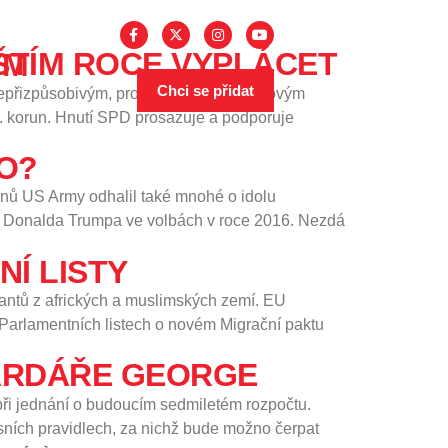
IVÝM
Chci se přidat
nepřizpůsobivým, proimigračním neziskovým
d. korun. Hnutí SPD prosazuje a podporuje
O?
inů US Army odhalil také mnohé o idolu
ni Donalda Trumpa ve volbách v roce 2016. Nezdá
Í LISTY
antů z afrických a muslimských zemí. EU
 Parlamentních listech o novém Migrační paktu
při jednání o budoucím sedmiletém rozpočtu.
sních pravidlech, za nichž bude možno čerpat