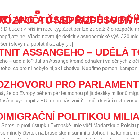
a 1 – Malá Strana
info@spd.cz
ŠTÍM ROCE VYPLÁCET PENÍZE ZE STÁTNÍHO ROZPOČTU NEPŘIZPŮSOB
Aktuality
Volby 2026
Kontakty
 bude i v příštím roce vyplácet peníze ze státního rozpočtu 
epřijatelné. Vláda navrhuje deficit v astronomické výši 320 ml
ení slevy na poplatníka, aby […]
TNIT ASSANGEHO – UDĚLÁ T
eho – udělá to? Julian Assange kromě odhalení válečných zloč
 toho, co pro ni nebylo nijak lichotivé. Nepřímo pomohl kampa
OZHOVORU PRO PARLAMENTN
 že do Evropy během pár let mohou přijít desítky milionů migr
síme vystoupit z EU, nebo nás zničí“ – můj dnešní rozhovor v
ř Soros je proti ústupku Evropské unie vůči Maďarsku a Polsku 
mí se minulý čtvrtek na bruselském summitu dohodli na kompromi