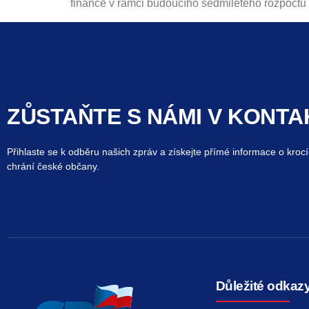
finance v rámci budoucího sedmiletého rozpočtu
ZŮSTAŇTE S NÁMI V KONTA
Přihlaste se k odběru našich zpráv a získejte přímé informace o krocí
chrání české občany.
Důležité odkaz