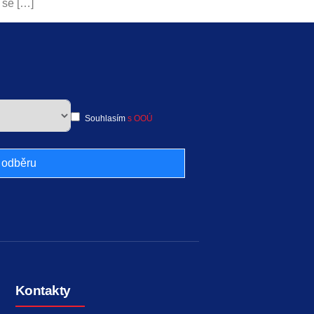
 se […]
Souhlasím
s OOÚ
k odběru
Kontakty