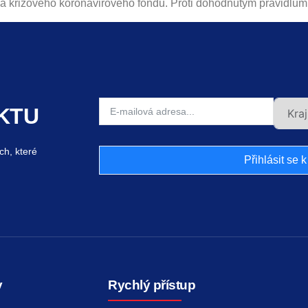
 a krizového koronavirového fondu. Proti dohodnutým pravidlům
KTU
ch, které
Přihlásit se 
y
Rychlý přístup