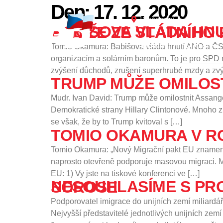
Den:
17. 12. 2020
content
Sněmovní 4, 118 26 Prah
BABIŠOVA VLÁDA HNUTÍ ANO A ČSSD BUDE I V PŘÍ
Domů
O nás
Tomio Okamura: Babišova vláda hnutí ANO a ČSSD
organizacím a solárním baronům. To je pro SPD n
zvýšení důchodů, zrušení superhrubé mzdy a zvýš
TRUMP MŮŽE OMILOS
Mudr. Ivan David: Trump může omilostnit Assang
Demokratické strany Hillary Clintonové. Mnoho z
se však, že by to Trump kvitoval s […]
TOMIO OKAMURA V R
Tomio Okamura: „Nový Migrační pakt EU znamená,
naprosto otevřeně podporuje masovou migraci. Mu
EU: 1) Vy jste na tiskové konferenci ve […]
NESOUHLASÍME S PROIMIGRAČNÍ POLITIKOU MILIARDÁŘE GEORGE SOROSE
Podporovatel imigrace do unijních zemí miliardá
Nejvyšší představitelé jednotlivých unijních ze